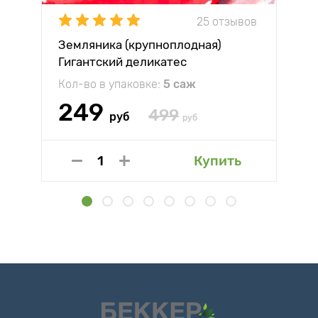
25 отзывов
Земляника (крупноплодная)
Гигантский деликатес
Кол-во в упаковке:
5 саж
249
499
руб
руб
Купить