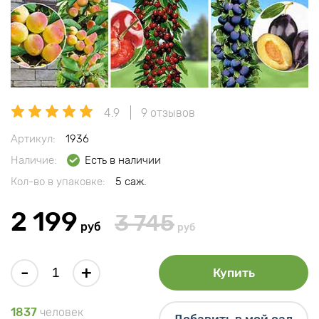
4.9
9 отзывов
Артикул:
1936
Наличие:
Есть в наличии
Кол-во в упаковке:
5 саж.
2 199
3 745
руб
руб
-
+
Купить
1837
человек