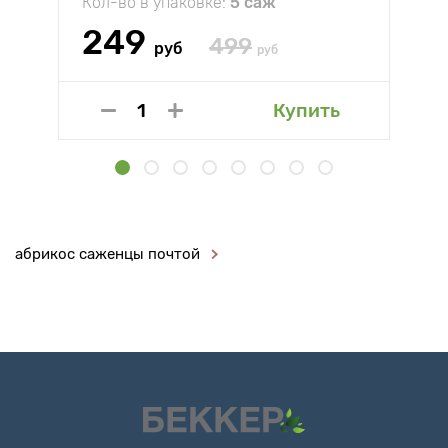
Кол-во в упаковке:
5 саж
249
499
руб
руб
Купить
абрикос саженцы почтой