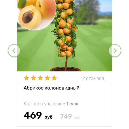
12 отзывов
Абрикос колоновидный
Кол-во в упаковке:
1 саж
469
749
руб
руб