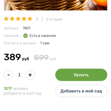
5
2 отзыва
Артикул:
7401
Наличие:
Есть в наличии
Кол-во в упаковке:
1 саж.
389
599
руб
руб
-
+
Купить
1217
человек
Добавить в мой сад
добавили в мой сад