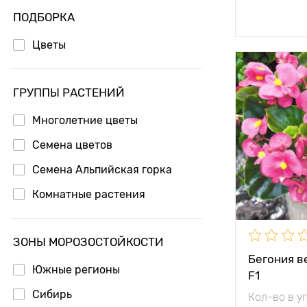
Доб
ПОДБОРКА
Цветы
Высота рас
ГРУППЫ РАСТЕНИЙ
Растояние 
растениям
Многолетние цветы
Семена цветов
Местополо
Семена Альпийская горка
Особенност
Комнатные растения
ЗОНЫ МОРОЗОСТОЙКОСТИ
Бегония в
Южные регионы
F1
Сибирь
Кол-во в у