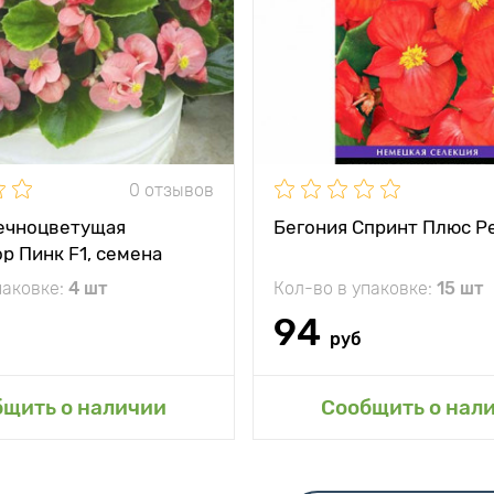
жение
солнце, полутень
Местоположение
солнц
и
Начинает очень
Морозостойкость
рано цвести
Применение
испол
посадки 
0 отзывов
балконн
ечноцветущая
Бегония Спринт Плюс Р
р Пинк F1, семена
Особенности
компак
паковке:
4 шт
Кол-во в упаковке:
15 шт
94
руб
авить в мой сад
Добавить в мой 
бщить о наличии
Сообщить о нал