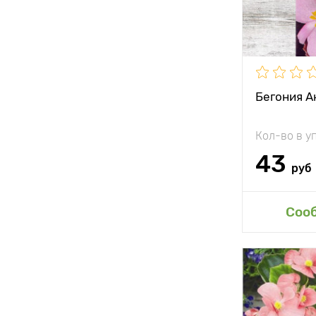
Морозостой
Применени
Бегония А
Особенност
Кол-во в у
43
руб
Доб
Соо
Высота рас
Растояние 
растениям