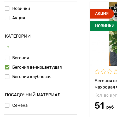
Новинки
Высота рас
АКЦИЯ
Акция
Растояние 
НОВИНКИ
растениям
КАТЕГОРИИ
Местополо
Б
Особенност
Бегония
Бегония вечноцветущая
Бегония клубневая
Бегония в
махровая 
Аэлита
ПОСАДОЧНЫЙ МАТЕРИАЛ
Кол-во в у
51
Семена
руб