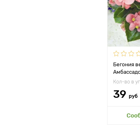
Местополо
Особенност
Бегония в
Амбассадо
Кол-во в у
39
руб
Доб
Соо