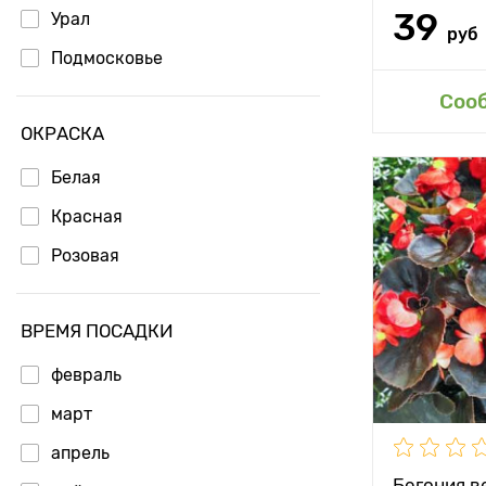
39
Урал
руб
Подмосковье
Доб
Соо
ОКРАСКА
Белая
Высота рас
Красная
Растояние 
Розовая
растениям
Местополо
ВРЕМЯ ПОСАДКИ
Особенност
февраль
март
апрель
Бегония в