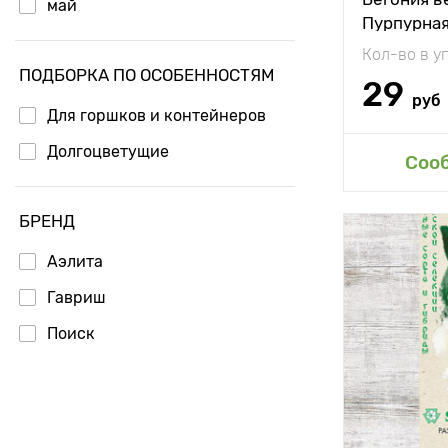
май
Пурпурная
Кол-во в у
ПОДБОРКА ПО ОСОБЕННОСТЯМ
29
руб
Для горшков и контейнеров
Долгоцветущие
Доб
Соо
БРЕНД
Высота рас
Аэлита
Растояние 
Гавриш
растениям
Поиск
Местополо
Морозостой
Применени