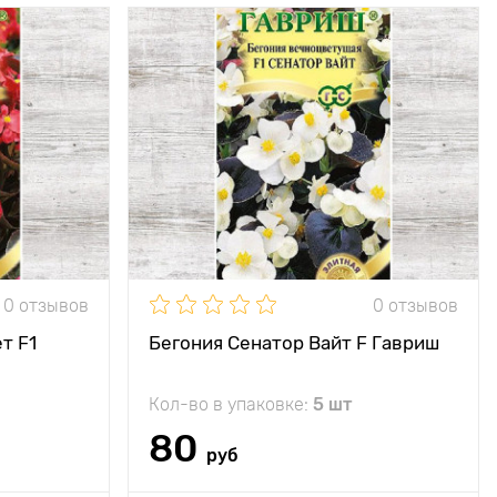
20 - 25 см
Высота растения
20 - 25 см
20 х 30 см
Растояние между
20 х 30 см
растениями
е, полутень
Местоположение
солнце, полутень
однолетник
Морозостойкость
однолетник
ьзуется для
Применение
используется для
на клумбах,
посадки на клумбах,
в рабатках,
в рабатках,
бордюрах, в
бордюрах, в
0 отзывов
0 отзывов
ые ящики и
балконные ящики и
вазы
вазы
т F1
Бегония Сенатор Вайт F Гавриш
оветвистые
Особенности
продолжительное
кие кустики
цветение
Кол-во в упаковке:
5 шт
80
руб