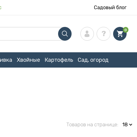
с
Садовый блог
0
ивка
Хвойные
Картофель
Сад, огород
Товаров на странице:
18