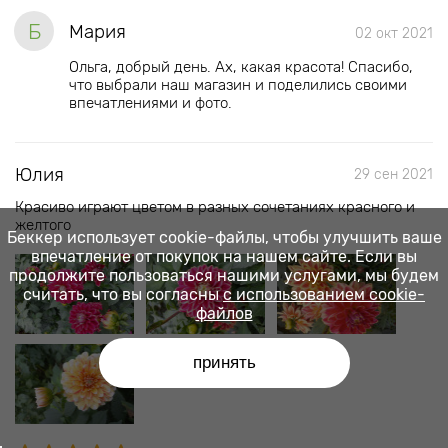
Б
Мария
02 окт 2021
Ольга, добрый день. Ах, какая красота! Спасибо,
что выбрали наш магазин и поделились своими
впечатлениями и фото.
Юлия
29 сен 2021
Красиво играют цветом в разных сочетаниях красного и
желтого
Беккер использует cookie-файлы, чтобы улучшить ваше
впечатление от покупок на нашем сайте. Если вы
продолжите пользоваться нашими услугами, мы будем
считать, что вы согласны
с использованием cookie-
файлов
принять