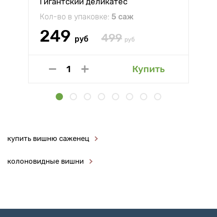
Гигантский деликатес
Кол-во в упаковке:
5 саж
249
499
руб
руб
Купить
купить вишню саженец
колоновидные вишни