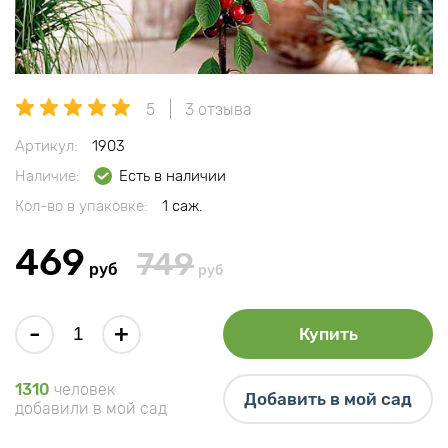
5
3 отзыва
Артикул:
1903
Наличие:
Есть в наличии
Кол-во в упаковке:
1 саж.
469
749
руб
руб
-
+
Купить
1310
человек
Добавить в мой сад
добавили в мой сад