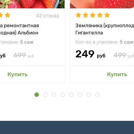
42 отзыва
а ремонтантная
Земляника (крупноплод
лодная) Альбион
Гигантелла
упаковке:
5 саж
Кол-во в упаковке:
5 саж
249
699
499
уб
руб
руб
руб
Купить
Купить