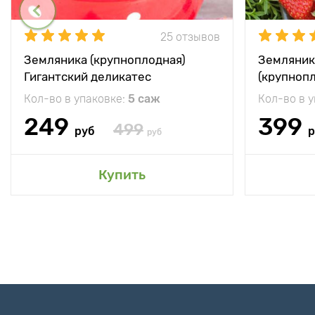
25 отзывов
Земляника (крупноплодная)
Земляник
Гигантский деликатес
(крупноп
Кол-во в упаковке:
5 саж
Кол-во в 
249
399
499
руб
р
руб
Купить