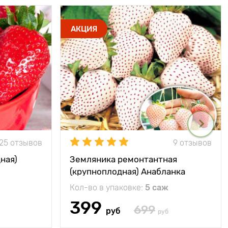
АКЦИЯ
25 отзывов
9 отзывов
ная)
Земляника ремонтантная
(крупноплодная) Анабланка
Кол-во в упаковке:
5 саж
399
699
руб
руб