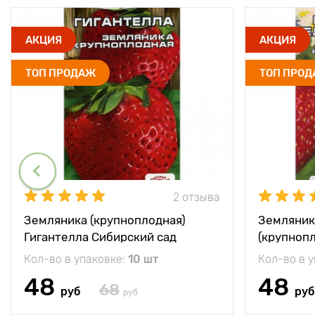
АКЦИЯ
АКЦИЯ
ТОП ПРОДАЖ
ТОП ПРО
2 отзыва
Земляника (крупноплодная)
Земляник
Гигантелла Сибирский сад
(крупноп
Елизавет
Кол-во в упаковке:
10 шт
Кол-во в 
48
48
68
руб
руб
руб