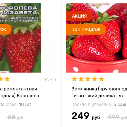
АКЦИЯ
ДАЖ
ТОП ПРОДАЖ
1 отзыв
а ремонтантная
Земляника (крупноплод
лодная) Королева
Гигантский деликатес
а Сибирский сад
упаковке:
10 шт
Кол-во в упаковке:
5 саж
249
68
499
руб
руб
руб