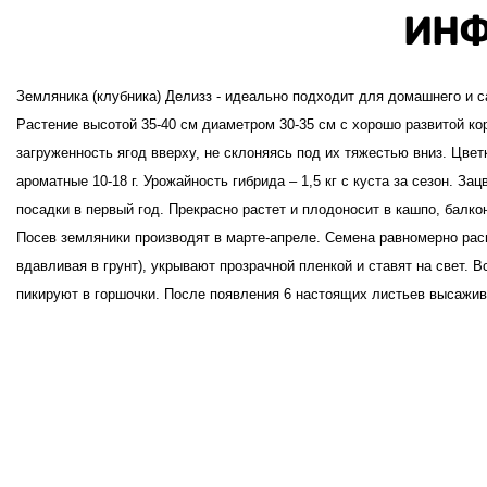
ИНФ
Земляника (клубника) Делизз - идеально подходит для домашнего и с
Растение высотой 35-40 см диаметром 30-35 см с хорошо развитой к
загруженность ягод вверху, не склоняясь под их тяжестью вниз. Цве
ароматные 10-18 г. Урожайность гибрида – 1,5 кг с куста за сезон. За
посадки в первый год. Прекрасно растет и плодоносит в кашпо, балко
Посев земляники производят в марте-апреле. Семена равномерно рас
вдавливая в грунт), укрывают прозрачной пленкой и ставят на свет.
пикируют в горшочки. После появления 6 настоящих листьев высажив