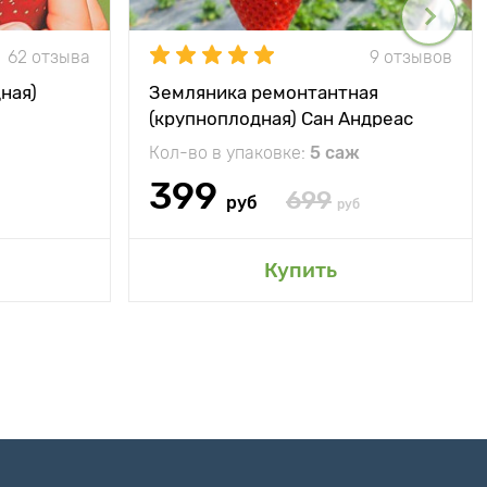
62 отзыва
9 отзывов
ная)
Земляника ремонтантная
(крупноплодная) Сан Андреас
Кол-во в упаковке:
5 саж
399
699
руб
руб
Купить