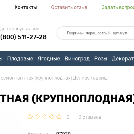
я
Контакты
Оставить отзыв
Задать вопро
дел консультации
 (800) 511-27-28
ы
Плодовые
Ягодные
Виноград
Розы
Декорат
ремонтантная (крупноплодная) Делизз Гавриш
ТНАЯ (КРУПНОПЛОДНАЯ
0
0 отзывов