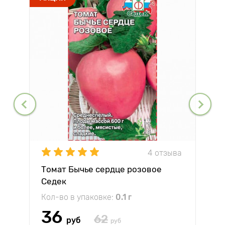
4 отзыва
Томат Бычье сердце розовое
Седек
Кол-во в упаковке:
0.1 г
36
62
руб
руб