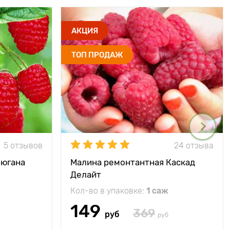
АКЦИЯ
ТОП ПРОДАЖ
5 отзывов
24 отзыва
Зюгана
Малина ремонтантная Каскад
Делайт
Кол-во в упаковке:
1 саж
149
369
руб
руб