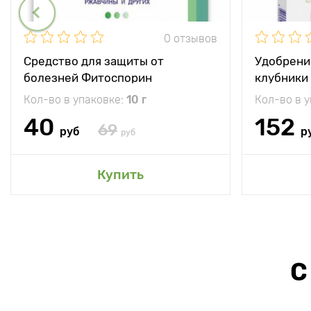
0 отзывов
Средство для защиты от
Удобрени
болезней Фитоспорин
клубники
Кол-во в упаковке:
10 г
Кол-во в 
40
152
69
руб
р
руб
Купить
С