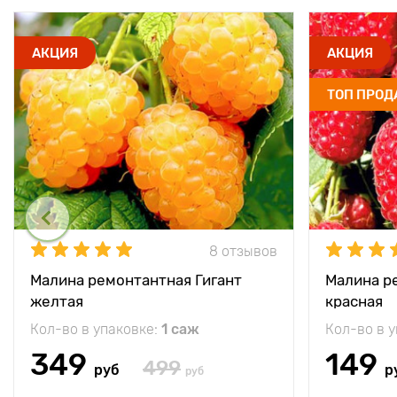
АКЦИЯ
АКЦИЯ
ТОП ПРО
8 отзывов
Малина ремонтантная Гигант
Малина р
желтая
красная
Кол-во в упаковке:
1 саж
Кол-во в 
349
149
499
руб
р
руб