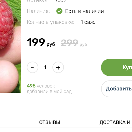
Артикул:
7632
Наличие:
Есть в наличии
Кол-во в упаковке:
1 саж.
199
299
руб
руб
-
+
Куп
495
человек
Добавить 
добавили в мой сад
ОТЗЫВЫ
ДОСТАВКА И