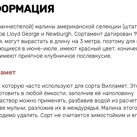
ОРМАЦИЯ
раннеспелой) малины американской селекции (штат
ов Lloyd George и Newburgh. Сортамент датирован 1
, могут вырастать в длину на 3 метра, поэтому для
яющиеся в июне-июле, имеют красный цвет, конич
, имеют приятное клубничное послевкусие.
ламет
 которую часто используют для сорта Вилламет. Эт
отовить в любой ёмкости, заполнив её наполовину
створ можно применять, разбавив водой из расчета
е мульчи, разложив их в междурядья. Малина этог
одимо удалять. Сорт не считается зимостойким и е