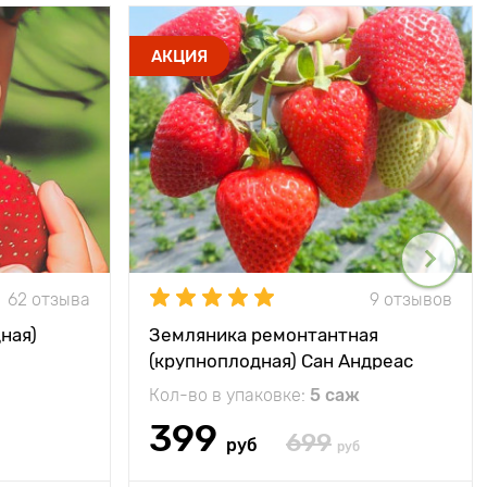
АКЦИЯ
62 отзыва
9 отзывов
ная)
Земляника ремонтантная
(крупноплодная) Сан Андреас
Кол-во в упаковке:
5 саж
399
699
руб
руб