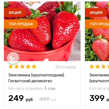
АКЦИЯ
АКЦИЯ
ТОП ПРОДАЖ
ТОП ПРО
25 отзывов
Земляника (крупноплодная)
Земляник
Гигантский деликатес
(крупноп
Кол-во в упаковке:
5 саж
Кол-во в 
249
399
499
руб
р
руб