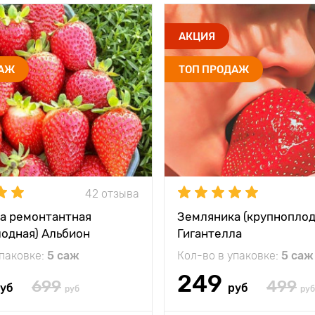
АКЦИЯ
ДАЖ
ТОП ПРОДАЖ
42 отзыва
а ремонтантная
Земляника (крупноплод
лодная) Альбион
Гигантелла
упаковке:
5 саж
Кол-во в упаковке:
5 саж
249
699
499
уб
руб
руб
руб