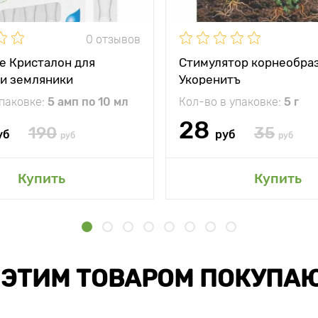
0 отзывов
е Кристалон для
Стимулятор корнеобра
 и земляники
Укоренитъ
упаковке:
5 амп по 10 мл
Кол-во в упаковке:
5 г
28
190
35
уб
руб
руб
руб
Купить
Купить
 ЭТИМ ТОВАРОМ ПОКУПА