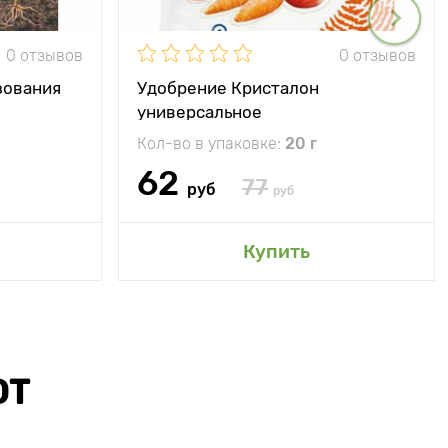
0 отзывов
0 отзывов
зования
Удобрение Кристалон
универсальное
Кол-во в упаковке:
20 г
62
77
руб
руб
Купить
ЮТ