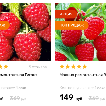
АКЦИЯ
ДАЖ
ТОП ПРОДАЖ
5 отзывов
емонтантная Гигант
Малина ремонтантная 
упаковке:
1 саж
Кол-во в упаковке:
1 саж
149
369
369
уб
руб
руб
руб