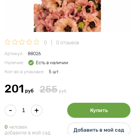
0
0 отзывов
Артикул:
88026
Наличие:
Есть в наличии
Кол-во в упаковке:
5 шт.
201
255
руб
руб
-
+
Купить
0
человек
Добавить в мой сад
добавили в мой сад