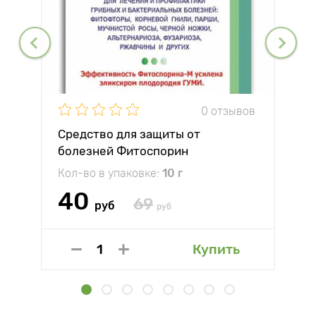
0 отзывов
Средство для защиты от
болезней Фитоспорин
Кол-во в упаковке:
10 г
40
69
руб
руб
Купить