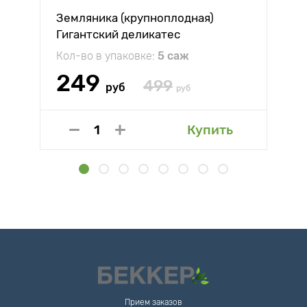
Земляника (крупноплодная)
Гигантский деликатес
Кол-во в упаковке:
5 саж
249
499
руб
руб
Купить
Прием заказов