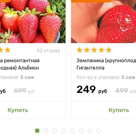
42 отзыва
а ремонтантная
Земляника (крупноплод
лодная) Альбион
Гигантелла
упаковке:
5 саж
Кол-во в упаковке:
5 саж
249
699
499
уб
руб
руб
руб
Купить
Купить