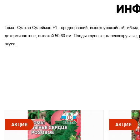
ИНФ
Томат Султан Сулейман F1 - среднеранний, высокоурожайный гибрид 
детерминантнне, высотой 50-60 см. Плоды крупные, плоскоокруглые, р
вкуса.
АКЦИЯ
АКЦИЯ