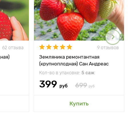
62 отзыва
9 отзывов
ная)
Земляника ремонтантная
(крупноплодная) Сан Андреас
Кол-во в упаковке:
5 саж
399
699
руб
руб
Купить