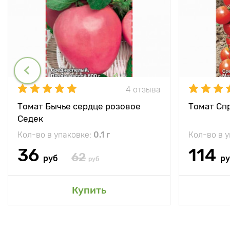
4 отзыва
Томат Бычье сердце розовое
Томат Спр
Седек
Кол-во в упаковке:
0.1 г
Кол-во в 
36
114
62
руб
р
руб
Купить