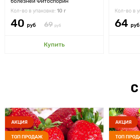
болезней Фитоспорин
Кол-во в упаковке:
10 г
Кол-во в 
40
64
69
руб
руб
руб
Купить
С
АКЦИЯ
АКЦИЯ
ТОП ПРОДАЖ
ТОП ПРО