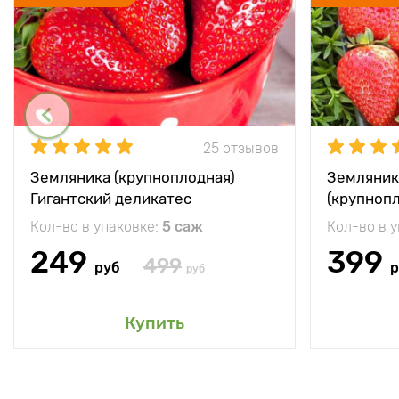
25 отзывов
Земляника (крупноплодная)
Земляник
Гигантский деликатес
(крупноп
Кол-во в упаковке:
5 саж
Кол-во в 
249
399
499
руб
р
руб
Купить