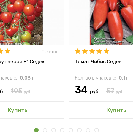
1 отзыв
ут черри F1 Седек
Томат Чибис Седек
упаковке:
0.03 г
Кол-во в упаковке:
0.1 г
34
195
57
уб
руб
руб
руб
Купить
Купить