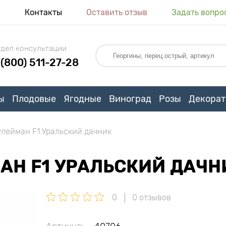
я
Контакты
Оставить отзыв
Задать вопро
дел консультации
 (800) 511-27-28
ы
Плодовые
Ягодные
Виноград
Розы
Декорат
улейман F1 Уральский дачник
АН F1 УРАЛЬСКИЙ ДАЧН
0
0 отзывов