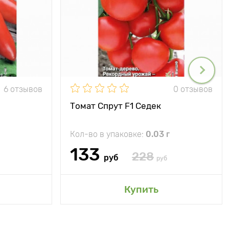
6 отзывов
0 отзывов
Томат Спрут F1 Седек
Кол-во в упаковке:
0.03 г
133
228
руб
руб
Купить