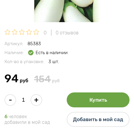
0
0 отзывов
Артикул:
85383
Наличие:
Есть в наличии
Кол-во в упаковке:
3 шт.
94
154
руб
руб
-
+
Купить
6
человек
Добавить в мой сад
добавили в мой сад