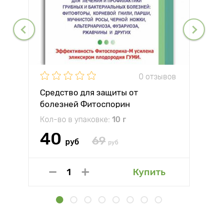
0 отзывов
Средство для защиты от
болезней Фитоспорин
Кол-во в упаковке:
10 г
40
69
руб
руб
Купить