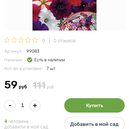
0
0 отзывов
Артикул:
99083
Наличие:
Есть в наличии
Кол-во в упаковке:
7 шт.
59
111
руб
руб
-
+
Купить
4
человека
Добавить в мой сад
добавили в мой сад