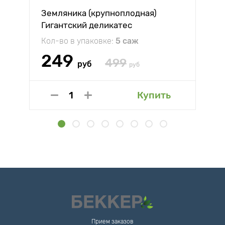
Земляника (крупноплодная)
Гигантский деликатес
Кол-во в упаковке:
5 саж
249
499
руб
руб
Купить
Прием заказов