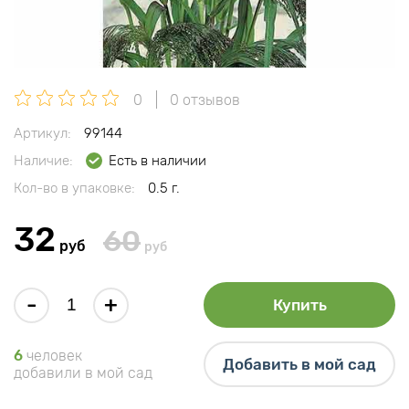
0
0 отзывов
Артикул:
99144
Наличие:
Есть в наличии
Кол-во в упаковке:
0.5 г.
32
60
руб
руб
-
+
Купить
6
человек
Добавить в мой сад
добавили в мой сад