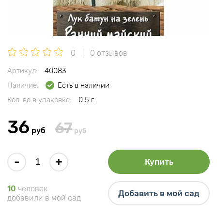
0
0 отзывов
Артикул:
40083
Наличие:
Есть в наличии
Кол-во в упаковке:
0.5 г.
36
67
руб
руб
-
+
Купить
10
человек
Добавить в мой сад
добавили в мой сад