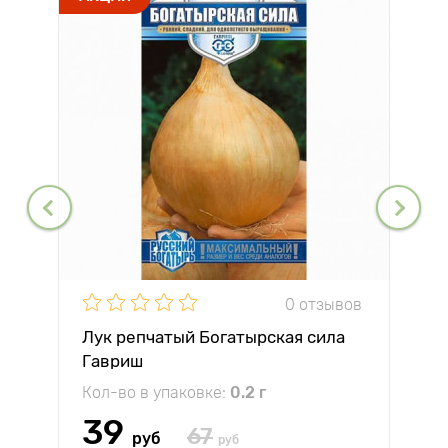
0 отзывов
Лук репчатый Богатырская сила
Гавриш
Кол-во в упаковке:
0.2 г
39
67
руб
руб