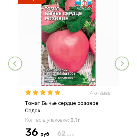
4 отзыва
Томат Бычье сердце розовое
Седек
Кол-во в упаковке:
0.1 г
36
62
руб
руб