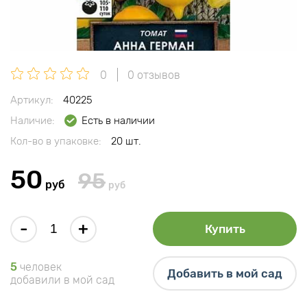
0
0 отзывов
Артикул:
40225
Наличие:
Есть в наличии
Кол-во в упаковке:
20 шт.
50
95
руб
руб
-
+
Купить
5
человек
Добавить в мой сад
добавили в мой сад