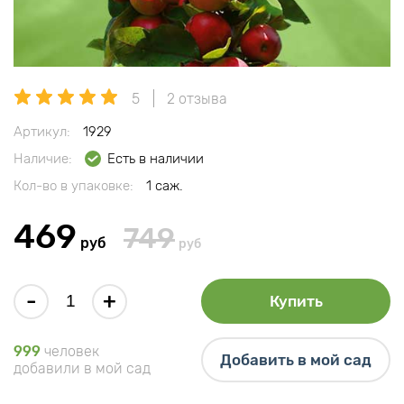
5
2 отзыва
Артикул:
1929
Наличие:
Есть в наличии
Кол-во в упаковке:
1 саж.
469
749
руб
руб
-
+
Купить
999
человек
Добавить в мой сад
добавили в мой сад