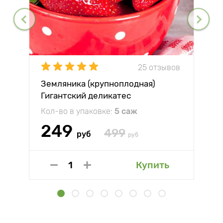
25 отзывов
Земляника (крупноплодная)
Гигантский деликатес
Кол-во в упаковке:
5 саж
249
499
руб
руб
Купить