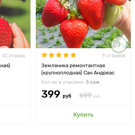
62 отзыва
9 отзывов
ная)
Земляника ремонтантная
(крупноплодная) Сан Андреас
Кол-во в упаковке:
5 саж
399
699
руб
руб
Купить