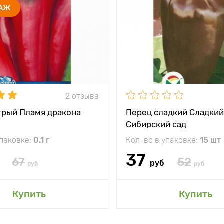
ДАЖ
2 отзыва
трый Пламя дракона
Перец сладкий Сладки
Сибирский сад
упаковке:
0.1 г
Кол-во в упаковке:
15 шт
37
67
52
руб
руб
руб
Купить
Купить