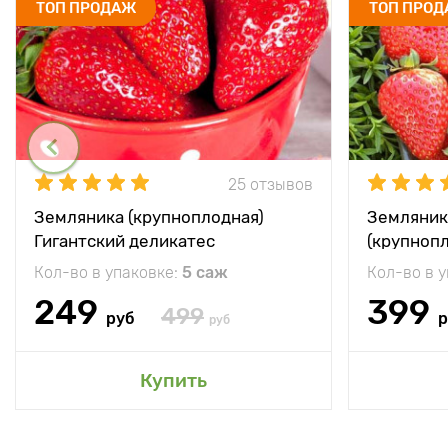
ТОП ПРОДАЖ
ТОП ПРО
25 отзывов
Земляника (крупноплодная)
Земляник
Гигантский деликатес
(крупноп
Кол-во в упаковке:
5 саж
Кол-во в 
249
399
499
руб
р
руб
Купить