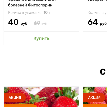
болезней Фитоспорин
Кол-во в упаковке:
10 г
Кол-во в 
40
64
69
руб
руб
руб
Купить
С
АКЦИЯ
АКЦИЯ