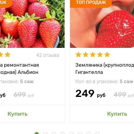
ДАЖ
ТОП ПРОДАЖ
42 отзыва
а ремонтантная
Земляника (крупноплод
лодная) Альбион
Гигантелла
упаковке:
5 саж
Кол-во в упаковке:
5 саж
249
699
499
уб
руб
руб
руб
Купить
Купить