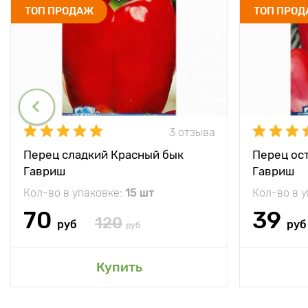
ТОП ПРОДАЖ
ТОП ПРО
3 отзыва
Перец сладкий Красный бык
Перец ос
Гавриш
Гавриш
Кол-во в упаковке:
15 шт
Кол-во в 
70
39
120
руб
руб
руб
Купить