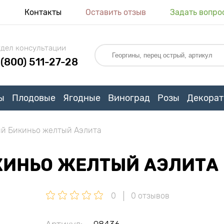
я
Контакты
Оставить отзыв
Задать вопро
дел консультации
 (800) 511-27-28
ы
Плодовые
Ягодные
Виноград
Розы
Декорат
ий Бикиньо желтый Аэлита
КИНЬО ЖЕЛТЫЙ АЭЛИТА
0
0 отзывов