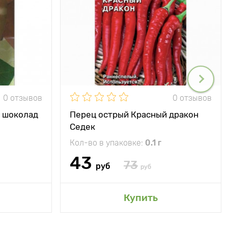
0 отзывов
0 отзывов
й шоколад
Перец острый Красный дракон
Седек
Кол-во в упаковке:
0.1 г
43
73
руб
руб
Купить