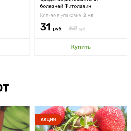
болезней Фитолавин
Кол-во в упаковке:
2 мл
31
52
руб
руб
Купить
ЮТ
АКЦИЯ