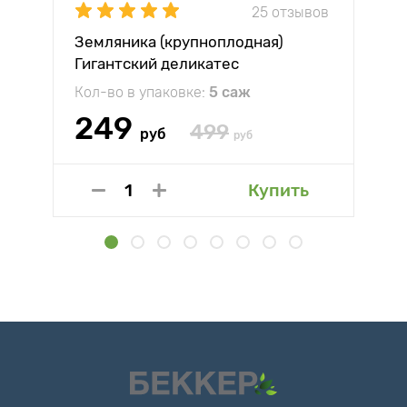
25 отзывов
Земляника (крупноплодная)
Гигантский деликатес
Кол-во в упаковке:
5 саж
249
499
руб
руб
Купить