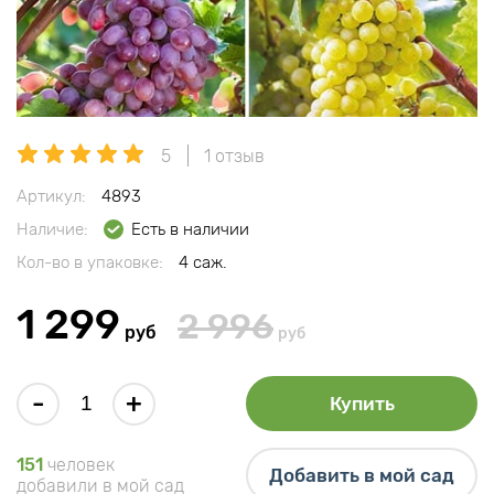
5
1 отзыв
Артикул:
4893
Наличие:
Есть в наличии
Кол-во в упаковке:
4 саж.
1 299
2 996
руб
руб
-
+
Купить
151
человек
Добавить в мой сад
добавили в мой сад