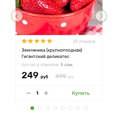
25 отзывов
Земляника (крупноплодная)
Гигантский деликатес
Кол-во в упаковке:
5 саж
249
499
руб
руб
Купить