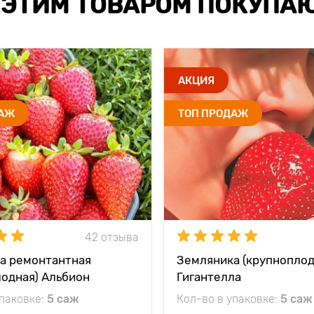
 ЭТИМ ТОВАРОМ ПОКУПА
АКЦИЯ
ДАЖ
ТОП ПРОДАЖ
42 отзыва
а ремонтантная
Земляника (крупноплод
лодная) Альбион
Гигантелла
упаковке:
5 саж
Кол-во в упаковке:
5 саж