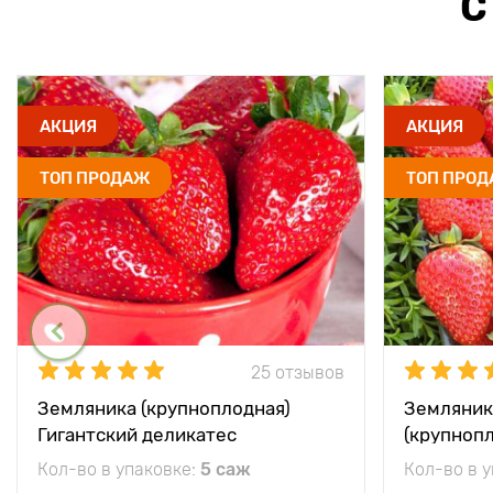
С
АКЦИЯ
АКЦИЯ
ТОП ПРОДАЖ
ТОП ПРО
25 отзывов
Земляника (крупноплодная)
Земляник
Гигантский деликатес
(крупноп
Кол-во в упаковке:
5 саж
Кол-во в 