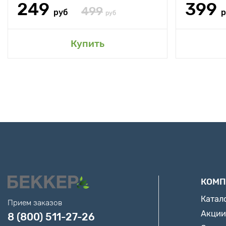
249
399
499
руб
р
руб
Купить
КОМП
Катал
Прием заказов
Акции
8 (800) 511-27-26