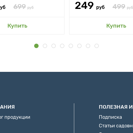
249
699
499
уб
руб
руб
руб
Купить
Купить
АНИЯ
ПОЛЕЗНАЯ 
ог продукции
Подписка
Статьи садов