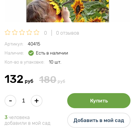
0
0 отзывов
Артикул:
40415
Наличие:
Есть в наличии
Кол-во в упаковке:
10 шт.
132
180
руб
руб
-
+
Купить
3
человека
Добавить в мой сад
добавили в мой сад