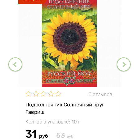
0 отзывов
Подсолнечник Солнечный круг
Гавриш
Кол-во в упаковке:
10 г
31
53
руб
руб