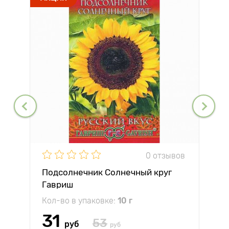
0 отзывов
Подсолнечник Солнечный круг
Гавриш
Кол-во в упаковке:
10 г
31
53
руб
руб