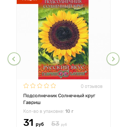
0 отзывов
Подсолнечник Солнечный круг
Гавриш
Кол-во в упаковке:
10 г
31
53
руб
руб