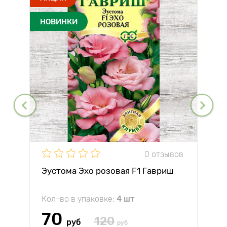
НОВИНКИ
0 отзывов
Эустома Эхо розовая F1 Гавриш
Кол-во в упаковке:
4 шт
70
120
руб
руб