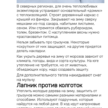
В северных регионах, для очень теплолюбивых
экземпляров устраивают основательный «домик»
с теплоизоляцией. Строят деревянный каркас с
крышей из фанеры. Закрывают на зиму сверху
мешками из-под сахара, набитыми листьями,
сеном. Или стремятся обвязать рубероидом,
толем, брезентом. С наступлением весны нужно
«распаковать» питомца.
Нельзя забывать про грызунов. Некоторые
«скрутки» от них защищают, на другие придется
делать накладки.
Как укрыть деревья на зиму от морозов зависит от
климата, погоды, вида и сорта культуры. На юге
утепление не требуется, но от животных,
объедающих кору, надо создавать защиту.
Для дополнительного тепла накидывают снег
на мульчу.
Лапник против колготок
Утеплить молодые дерева на зиму, защитить от
грызунов можно самыми разными материалами и
способами. Используют подручные, которые
найдутся на любой даче. В ход идут капроновые