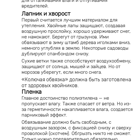
для отталкивания влаги и отпугивания
вредителей.
Лапник и хворост
Первый считается лучшим материалом для
утепления. Хвойные лапы защищают, создавая
воздушную прослойку, хорошо удерживают снег,
не намокают. Берегут от грызунов. Ими
обвязывают в зиму штамб дерева иголками вниз,
немного углубляя в землю. Некоторые садоводы
дублируют спанбондом снизу.
Сухие ветки также способствуют воздухообмену,
защищают от солнца, мышей и зайцев. Но от
морозов уберегут, если много снега.
«Колючая обвязка» должна быть заготовлена
от здоровых хвойников.
Пленка
Главное достоинство полиэтилена — не
пропускает влагу. Также спасает от ветра. Но из-
за герметичности накапливается влага, создается
парниковый эффект.
Обвязывание должно быть свободным, с
воздушным зазором, с фиксацией снизу и сверху
проволокой (скотчем). Обгрызть никто не сможет.
Только нужно предварительно обязательно