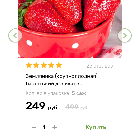
25 отзывов
Земляника (крупноплодная)
Гигантский деликатес
Кол-во в упаковке:
5 саж
249
499
руб
руб
Купить