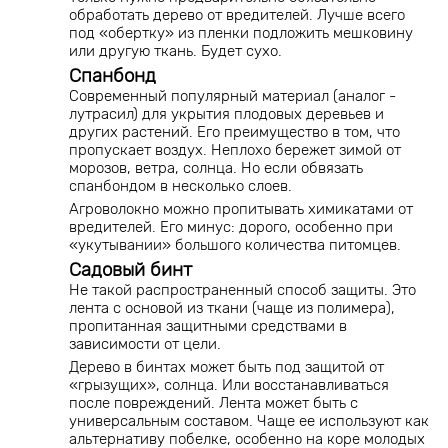
обработать дерево от вредителей. Лучше всего
под «обертку» из пленки подложить мешковину
или другую ткань. Будет сухо.
Спанбонд
Современный популярный материал (аналог -
лутрасил) для укрытия плодовых деревьев и
других растений. Его преимущество в том, что
пропускает воздух. Неплохо бережет зимой от
морозов, ветра, солнца. Но если обвязать
спанбондом в несколько слоев.
Агроволокно можно пропитывать химикатами от
вредителей. Его минус: дорого, особенно при
«укутывании» большого количества питомцев.
Садовый бинт
Не такой распространенный способ защиты. Это
лента с основой из ткани (чаще из полимера),
пропитанная защитными средствами в
зависимости от цели.
Дерево в бинтах может быть под защитой от
«грызущих», солнца. Или восстанавливаться
после повреждений. Лента может быть с
универсальным составом. Чаще ее используют как
альтернативу побелке, особенно на коре молодых