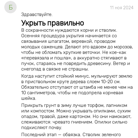
Б
11 ноя 2024
Здравствуйте.
Укрыть правильно
В сохранности нуждаются корни и стволик.
Осенняя процедура укрытия начинается со
связывания шпагатом, веревкой, проводом
молодых саженцев. Делают это вдвоем до морозов,
чтобы не обломать хрупкие веточки. Не кое-как
«перевязала и пошла», а аккуратно стягивают в
пучок, стараясь не повредить древесину. Ветер и
снегопад в связке не страшны.
Когда наступит стойкий минус, мульчируют землю
в приствольном круге дерева слоем 10-20 см.
Обязательно отступают от штамба не менее чем на
10 сантиметров, чтобы не подопрела корневая
шейка.
Прикрыть грунт в зиму лучше торфом, лапником
или компостом. Можно укрывать опилками, сухим
опадом, травой, даже картоном. Но они намокают,
слеживаются: чревато гниением. Опилки сильно
подкисляют почву.
Последний этап — обвязка. Стволик зеленого