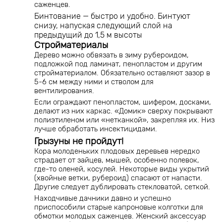
саженцев.
Бинтование — быстро и удобно. Бинтуют
снизу, напуская следующий слой на
предыдущий до 1,5 м высоты
Стройматериалы
Дерево можно обвязать в зиму рубероидом,
подложкой под ламинат, пенопластом и другим
стройматериалом. Обязательно оставляют зазор в
5-6 см между ними и стволом для
вентилирования.
Если ограждают пенопластом, шифером, досками,
делают из них каркас. «Домик» сверху покрывают
полиэтиленом или «нетканкой», закрепляя их. Низ
лучше обработать инсектицидами.
Грызуны не пройдут!
Кора молоденьких плодовых деревьев нередко
страдает от зайцев, мышей, особенно полевок,
где-то оленей, косулей. Некоторые виды укрытий
(хвойные ветки, рубероид) спасают от напасти.
Другие следует дублировать стекловатой, сеткой.
Находчивые дачники давно и успешно
приспособили старые капроновые колготки для
обмотки молодых саженцев. Женский аксессуар