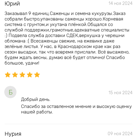
Юрий
14 ноя 2024
Заказывал 9 единиц.Саженцы и семена кукурузы.Заказ
собрали быстро,упакованы саженцы хорошо.Корневая
система с грунтом,и укутана плёнкой.Общался со
службой поддержки,грамотные,адекватные специалисты
:) Подвела служба доставки СДЕК,верхушка у черешни
обломана :( Всесаженцы свежие, на ежевике даже
зелёные листья. У нас, в Краснодарском крае как раз
сезон высадки, так что вовремя прислали. Всё высажено,
будем ждать весны, думаю всё будет отлично! Спасибо
большое, удачи!
Б
15 ноя 2024
Добрый день.
Спасибо за оставленное мнение и высокую оценку
нашей работы.
Нурия
09 ноя 2024