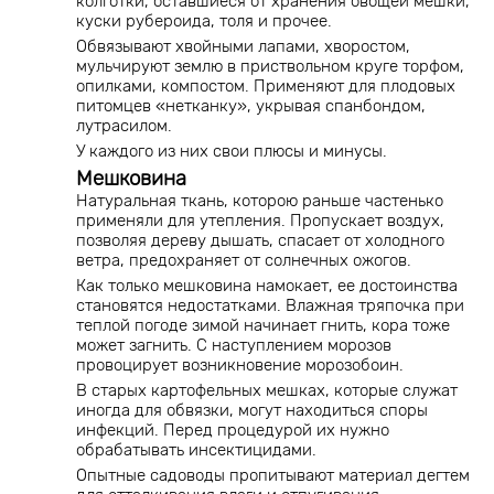
колготки, оставшиеся от хранения овощей мешки,
куски рубероида, толя и прочее.
Обвязывают хвойными лапами, хворостом,
мульчируют землю в приствольном круге торфом,
опилками, компостом. Применяют для плодовых
питомцев «нетканку», укрывая спанбондом,
лутрасилом.
У каждого из них свои плюсы и минусы.
Мешковина
Натуральная ткань, которою раньше частенько
применяли для утепления. Пропускает воздух,
позволяя дереву дышать, спасает от холодного
ветра, предохраняет от солнечных ожогов.
Как только мешковина намокает, ее достоинства
становятся недостатками. Влажная тряпочка при
теплой погоде зимой начинает гнить, кора тоже
может загнить. С наступлением морозов
провоцирует возникновение морозобоин.
В старых картофельных мешках, которые служат
иногда для обвязки, могут находиться споры
инфекций. Перед процедурой их нужно
обрабатывать инсектицидами.
Опытные садоводы пропитывают материал дегтем