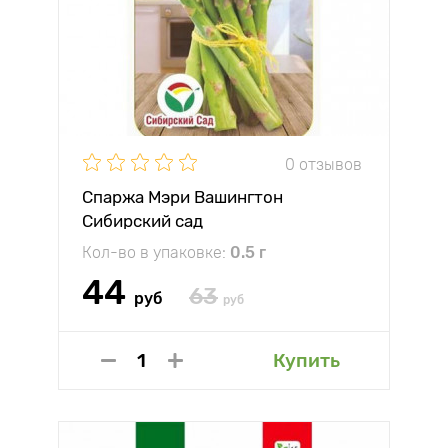
0 отзывов
Спаржа Мэри Вашингтон
Сибирский сад
Кол-во в упаковке:
0.5 г
44
63
руб
руб
Купить