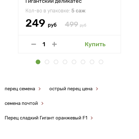
Гигантский деликатес
Кол-во в упаковке:
5 саж
249
499
руб
руб
Купить
перец семена
острый перец цена
семена почтой
Перец сладкий Гигант оранжевый F1