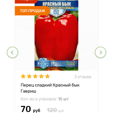
ТОП ПРОДАЖ
3 отзыва
Перец сладкий Красный бык
Гавриш
Кол-во в упаковке:
15 шт
70
120
руб
руб