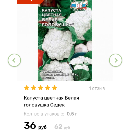
1 отзыв
Капуста цветная Белая
головушка Седек
Кол-во в упаковке:
0.5 г
36
62
руб
руб