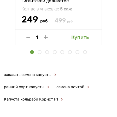
Гигантский деликатес
Кол-во в упаковке:
5 саж
249
499
руб
руб
Купить
заказать семена капусты
ранний сорт капусты
семена почтой
Капуста кольраби Корист F1