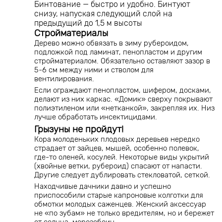
Бинтование — быстро и удобно. Бинтуют
снизу, напуская следующий слой на
предыдущий до 1,5 м высоты
Стройматериалы
Дерево можно обвязать в зиму рубероидом,
подложкой под ламинат, пенопластом и другим
стройматериалом. Обязательно оставляют зазор в
5-6 см между ними и стволом для
вентилирования.
Если ограждают пенопластом, шифером, досками,
делают из них каркас. «Домик» сверху покрывают
полиэтиленом или «нетканкой», закрепляя их. Низ
лучше обработать инсектицидами.
Грызуны не пройдут!
Кора молоденьких плодовых деревьев нередко
страдает от зайцев, мышей, особенно полевок,
где-то оленей, косулей. Некоторые виды укрытий
(хвойные ветки, рубероид) спасают от напасти.
Другие следует дублировать стекловатой, сеткой.
Находчивые дачники давно и успешно
приспособили старые капроновые колготки для
обмотки молодых саженцев. Женский аксессуар
не «по зубам» не только вредителям, но и бережет