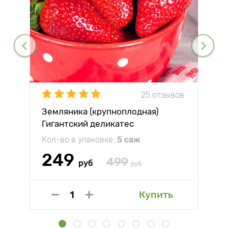
25 отзывов
Земляника (крупноплодная)
Гигантский деликатес
Кол-во в упаковке:
5 саж
249
499
руб
руб
Купить