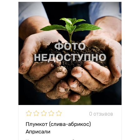
0 отзывов
Плумкот (слива-абрикос)
Априсали