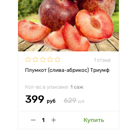
1 отзыв
Плумкот (слива-абрикос) Триумф
Кол-во в упаковке:
1 саж
399
629
руб
руб
Купить