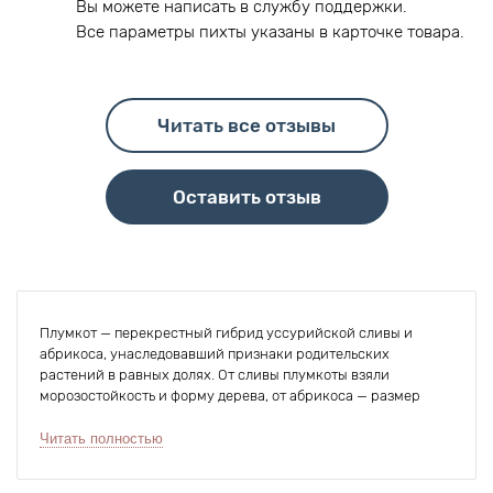
Вы можете написать в службу поддержки.
Все параметры пихты указаны в карточке товара.
Читать все отзывы
Оставить отзыв
Плумкот — перекрестный гибрид уссурийской сливы и
абрикоса, унаследовавший признаки родительских
растений в равных долях. От сливы плумкоты взяли
морозостойкость и форму дерева, от абрикоса — размер
крупных круглых плодов и аромат.
Читать полностью
Гибрид выведен американским биологом Флойдом Зайгером
и широко распространен в любительских и промышленных