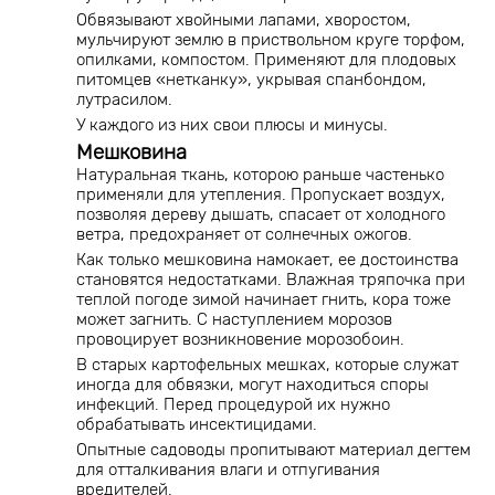
Обвязывают хвойными лапами, хворостом,
мульчируют землю в приствольном круге торфом,
опилками, компостом. Применяют для плодовых
питомцев «нетканку», укрывая спанбондом,
лутрасилом.
У каждого из них свои плюсы и минусы.
Мешковина
Натуральная ткань, которою раньше частенько
применяли для утепления. Пропускает воздух,
позволяя дереву дышать, спасает от холодного
ветра, предохраняет от солнечных ожогов.
Как только мешковина намокает, ее достоинства
становятся недостатками. Влажная тряпочка при
теплой погоде зимой начинает гнить, кора тоже
может загнить. С наступлением морозов
провоцирует возникновение морозобоин.
В старых картофельных мешках, которые служат
иногда для обвязки, могут находиться споры
инфекций. Перед процедурой их нужно
обрабатывать инсектицидами.
Опытные садоводы пропитывают материал дегтем
для отталкивания влаги и отпугивания
вредителей.