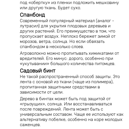
под «обертку» из пленки подложить мешковину
или другую ткань. Будет сухо.
Спанбонд
Современный популярный материал (аналог -
лутрасил) для укрытия плодовых деревьев и
других растений. Его преимущество в том, что
пропускает воздух. Неплохо бережет зимой от
морозов, ветра, солнца. Но если обвязать
спанбондом в несколько слоев.
Агроволокно можно пропитывать химикатами от
вредителей. Его минус: дорого, особенно при
«укутывании» большого количества питомцев.
Садовый бинт
Не такой распространенный способ защиты. Это
лента с основой из ткани (чаще из полимера),
пропитанная защитными средствами в
зависимости от цели.
Дерево в бинтах может быть под защитой от
«грызущих», солнца. Или восстанавливаться
после повреждений. Лента может быть с
универсальным составом. Чаще ее используют как
альтернативу побелке, особенно на коре молодых
саженцев.