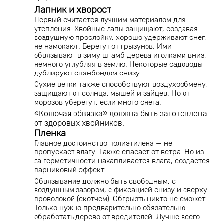
Лапник и хворост
Первый считается лучшим материалом для
утепления. Хвойные лапы защищают, создавая
воздушную прослойку, хорошо удерживают снег,
не намокают. Берегут от грызунов. Ими
обвязывают в зиму штамб дерева иголками вниз,
немного углубляя в землю. Некоторые садоводы
дублируют спанбондом снизу.
Сухие ветки также способствуют воздухообмену,
защищают от солнца, мышей и зайцев. Но от
морозов уберегут, если много снега.
«Колючая обвязка» должна быть заготовлена
от здоровых хвойников.
Пленка
Главное достоинство полиэтилена — не
пропускает влагу. Также спасает от ветра. Но из-
за герметичности накапливается влага, создается
парниковый эффект.
Обвязывание должно быть свободным, с
воздушным зазором, с фиксацией снизу и сверху
проволокой (скотчем). Обгрызть никто не сможет.
Только нужно предварительно обязательно
обработать дерево от вредителей. Лучше всего