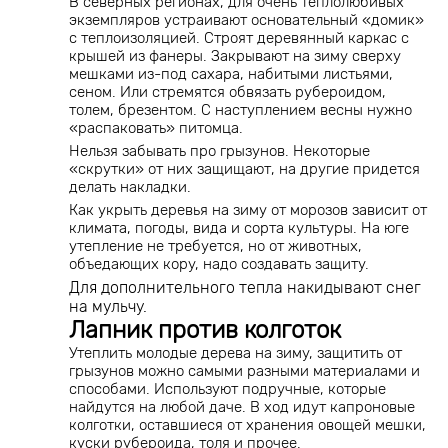
В северных регионах, для очень теплолюбивых
экземпляров устраивают основательный «домик»
с теплоизоляцией. Строят деревянный каркас с
крышей из фанеры. Закрывают на зиму сверху
мешками из-под сахара, набитыми листьями,
сеном. Или стремятся обвязать рубероидом,
толем, брезентом. С наступлением весны нужно
«распаковать» питомца.
Нельзя забывать про грызунов. Некоторые
«скрутки» от них защищают, на другие придется
делать накладки.
Как укрыть деревья на зиму от морозов зависит от
климата, погоды, вида и сорта культуры. На юге
утепление не требуется, но от животных,
объедающих кору, надо создавать защиту.
Для дополнительного тепла накидывают снег
на мульчу.
Лапник против колготок
Утеплить молодые дерева на зиму, защитить от
грызунов можно самыми разными материалами и
способами. Используют подручные, которые
найдутся на любой даче. В ход идут капроновые
колготки, оставшиеся от хранения овощей мешки,
куски рубероида, толя и прочее.