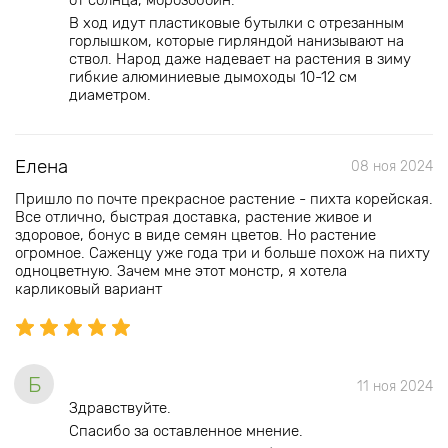
от солнца, морозобоин.
В ход идут пластиковые бутылки с отрезанным
горлышком, которые гирляндой нанизывают на
ствол. Народ даже надевает на растения в зиму
гибкие алюминиевые дымоходы 10-12 см
диаметром.
Елена
08 ноя 2024
Пришло по почте прекрасное растение - пихта корейская.
Все отлично, быстрая доставка, растение живое и
здоровое, бонус в виде семян цветов. Но растение
огромное. Саженцу уже года три и больше похож на пихту
одноцветную. Зачем мне этот монстр, я хотела
карликовый вариант
Б
11 ноя 2024
Здравствуйте.
Спасибо за оставленное мнение.