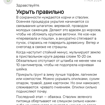
11 ноя 2024
Здравствуйте.
Укрыть правильно
В сохранности нуждаются корни и стволик.
Осенняя процедура укрытия начинается со
связывания шпагатом, веревкой, проводом
молодых саженцев. Делают это вдвоем до морозов,
чтобы не обломать хрупкие веточки. Не кое-как
«перевязала и пошла», а аккуратно стягивают в
пучок, стараясь не повредить древесину. Ветер и
снегопад в связке не страшны.
Когда наступит стойкий минус, мульчируют землю
в приствольном круге дерева слоем 10-20 см.
Обязательно отступают от штамба не менее чем на
10 сантиметров, чтобы не подопрела корневая
шейка.
Прикрыть грунт в зиму лучше торфом, лапником
или компостом. Можно укрывать опилками, сухим
опадом, травой, даже картоном. Но они намокают,
слеживаются: чревато гниением. Опилки сильно
подкисляют почву.
Последний этап — обвязка. Стволик зеленого
питомца обертывают не слишком сильно каким-