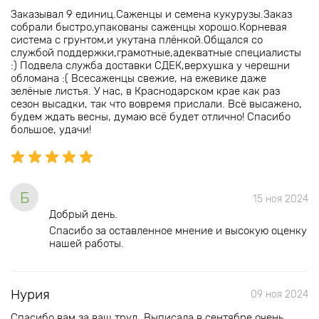
Заказывал 9 единиц.Саженцы и семена кукурузы.Заказ
собрали быстро,упакованы саженцы хорошо.Корневая
система с грунтом,и укутана плёнкой.Общался со
службой поддержки,грамотные,адекватные специалисты
:) Подвела служба доставки СДЕК,верхушка у черешни
обломана :( Всесаженцы свежие, на ежевике даже
зелёные листья. У нас, в Краснодарском крае как раз
сезон высадки, так что вовремя прислали. Всё высажено,
будем ждать весны, думаю всё будет отлично! Спасибо
большое, удачи!
Б
15 ноя 2024
Добрый день.
Спасибо за оставленное мнение и высокую оценку
нашей работы.
Нурия
09 ноя 2024
Спасибо вам за ваш труд. Выписала в сентябре очень