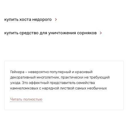
купить хоста недорого
купить средство для уничтожения сорняков
Гейхера – невероятно популярный и красивый
декоративный многолетник, практически не требующий
ухода. Это эффектный представитель семейства
камнеломковых с нарядной листвой самых необычных
оттенков желтого, красного или голубого, из-за которой его и
выращивают. Красив на протяжении всего сезона, так как
Читать полностью
сердцевидно-округлые листья успевают несколько раз
сменить свою окраску. Не требует полива, удобрений,
осенней обрезки и укрытия на зиму. Не цветок, а мечта
любого!