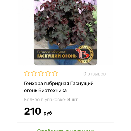
0 отзывов
Гейхера гибридная Гаснущий
огонь Биотехника
Кол-во в упаковке:
8 шт
210
руб