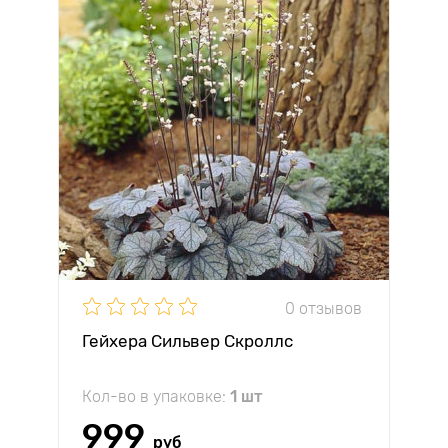
0 отзывов
Гейхера Сильвер Скроллс
Кол-во в упаковке:
1 шт
999
руб