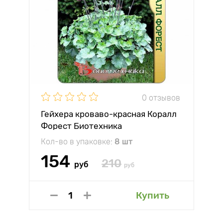
0 отзывов
Гейхера кроваво-красная Коралл
Форест Биотехника
Кол-во в упаковке:
8 шт
154
210
руб
руб
Купить