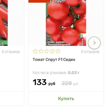
6 отзывов
0 отзывов
Томат Спрут F1 Седек
Кол-во в упаковке:
0.03 г
133
228
руб
руб
Купить