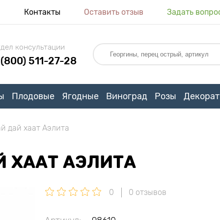
я
Контакты
Оставить отзыв
Задать вопро
дел консультации
 (800) 511-27-28
ы
Плодовые
Ягодные
Виноград
Розы
Декорат
ай дай хаат Аэлита
Й ХААТ АЭЛИТА
0
0 отзывов