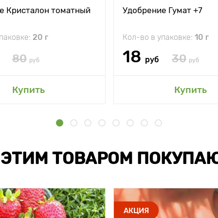
е Кристалон томатный
Удобрение Гумат +7
упаковке:
20 г
Кол-во в упаковке:
10 г
18
80
30
руб
руб
руб
Купить
Купить
 ЭТИМ ТОВАРОМ ПОКУПА
АКЦИЯ