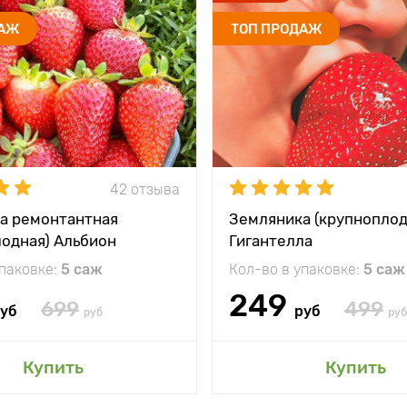
ДАЖ
ТОП ПРОДАЖ
42 отзыва
а ремонтантная
Земляника (крупноплод
лодная) Альбион
Гигантелла
упаковке:
5 саж
Кол-во в упаковке:
5 саж
249
699
499
уб
руб
руб
руб
Купить
Купить