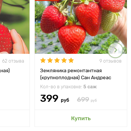
62 отзыва
9 отзывов
ная)
Земляника ремонтантная
(крупноплодная) Сан Андреас
Кол-во в упаковке:
5 саж
399
699
руб
руб
Купить