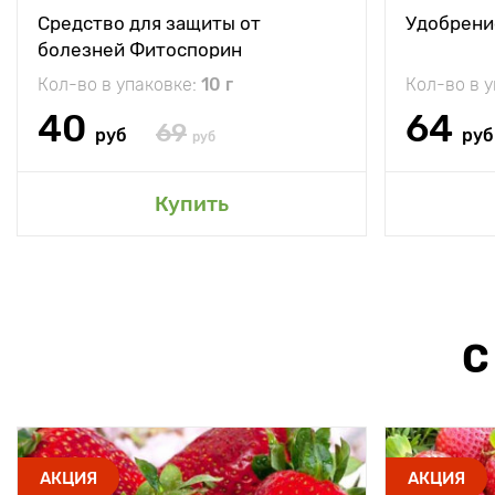
Средство для защиты от
Удобрени
болезней Фитоспорин
Кол-во в упаковке:
10 г
Кол-во в 
40
64
69
руб
руб
руб
Купить
С
АКЦИЯ
АКЦИЯ