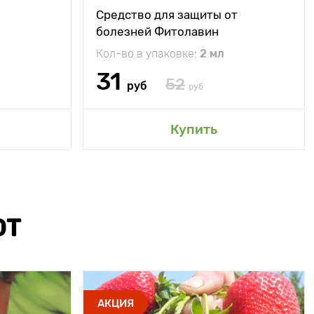
Средство для защиты от
болезней Фитолавин
Кол-во в упаковке:
2 мл
31
52
руб
руб
Купить
ЮТ
АКЦИЯ