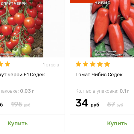
1 отзыв
ут черри F1 Седек
Томат Чибис Седек
упаковке:
0.03 г
Кол-во в упаковке:
0.1 г
34
195
57
уб
руб
руб
руб
Купить
Купить