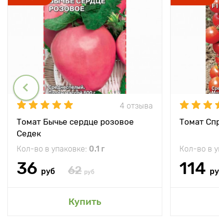
4 отзыва
Томат Бычье сердце розовое
Томат Спр
Седек
Кол-во в упаковке:
0.1 г
Кол-во в 
36
114
62
руб
р
руб
Купить