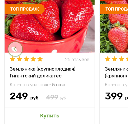
ТОП ПРОДАЖ
ТОП ПРО
25 отзывов
Земляника (крупноплодная)
Земляник
Гигантский деликатес
(крупноп
Кол-во в упаковке:
5 саж
Кол-во в 
249
399
499
руб
р
руб
Купить