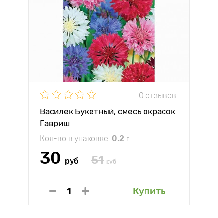
0 отзывов
Василек Букетный, смесь окрасок
Гавриш
Кол-во в упаковке:
0.2 г
30
51
руб
руб
Купить