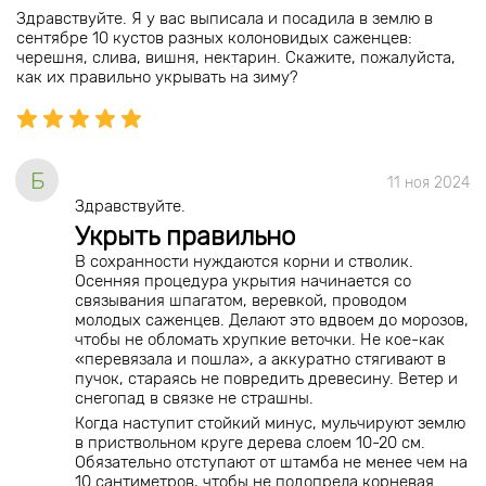
Здравствуйте. Я у вас выписала и посадила в землю в
сентябре 10 кустов разных колоновидых саженцев:
черешня, слива, вишня, нектарин. Скажите, пожалуйста,
как их правильно укрывать на зиму?
Б
11 ноя 2024
Здравствуйте.
Укрыть правильно
В сохранности нуждаются корни и стволик.
Осенняя процедура укрытия начинается со
связывания шпагатом, веревкой, проводом
молодых саженцев. Делают это вдвоем до морозов,
чтобы не обломать хрупкие веточки. Не кое-как
«перевязала и пошла», а аккуратно стягивают в
пучок, стараясь не повредить древесину. Ветер и
снегопад в связке не страшны.
Когда наступит стойкий минус, мульчируют землю
в приствольном круге дерева слоем 10-20 см.
Обязательно отступают от штамба не менее чем на
10 сантиметров, чтобы не подопрела корневая