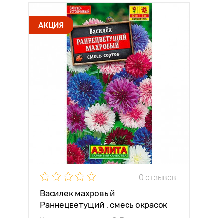
АКЦИЯ
0 отзывов
Василек махровый
Раннецветущий , смесь окрасок
Аэлита