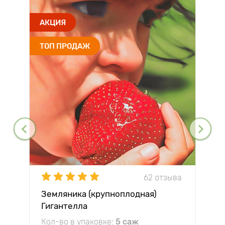
АКЦИЯ
ТОП ПРОДАЖ
62 отзыва
Земляника (крупноплодная)
Гигантелла
Кол-во в упаковке:
5 саж