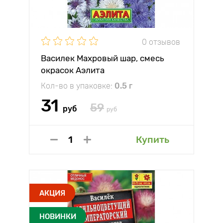
0 отзывов
Василек Махровый шар, смесь
окрасок Аэлита
Кол-во в упаковке:
0.5 г
31
59
руб
руб
Купить
АКЦИЯ
НОВИНКИ