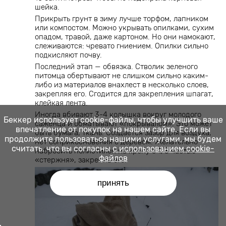
шейка.
Прикрыть грунт в зиму лучше торфом, лапником
или компостом. Можно укрывать опилками, сухим
опадом, травой, даже картоном. Но они намокают,
слеживаются: чревато гниением. Опилки сильно
подкисляют почву.
Последний этап — обвязка. Стволик зеленого
питомца обертывают не слишком сильно каким-
либо из материалов внахлест в несколько слоев,
закрепляя его. Сгодится для закрепления шпагат,
клейкая лента.
Иногда вбивают 3-4 колышка вокруг молодого
Беккер использует cookie-файлы, чтобы улучшить ваше
саженца и обматывают «покрывалом». Это может
впечатление от покупок на нашем сайте. Если вы
быть бумага, ткань. Создается зазор для воздуха,
продолжите пользоваться нашими услугами, мы будем
нет соприкосновения с деревом. Желательно
считать, что вы согласны
с использованием cookie-
набросить полиэтилен на крону с 1/3 частью
файлов
«стержня», закрепив его.
принять