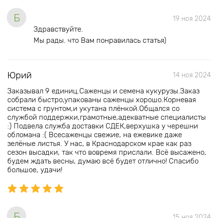
Б
19 ноя 2024
Здравствуйте.
Мы рады. что Вам понравилась статья)
Юрий
14 ноя 2024
Заказывал 9 единиц.Саженцы и семена кукурузы.Заказ
собрали быстро,упакованы саженцы хорошо.Корневая
система с грунтом,и укутана плёнкой.Общался со
службой поддержки,грамотные,адекватные специалисты
:) Подвела служба доставки СДЕК,верхушка у черешни
обломана :( Всесаженцы свежие, на ежевике даже
зелёные листья. У нас, в Краснодарском крае как раз
сезон высадки, так что вовремя прислали. Всё высажено,
будем ждать весны, думаю всё будет отлично! Спасибо
большое, удачи!
Б
15 ноя 2024