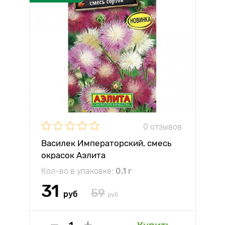
0 отзывов
Василек Императорский, смесь
окрасок Аэлита
Кол-во в упаковке:
0.1 г
31
59
руб
руб