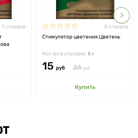
0 отзывов
0 отзывов
т
Стимулятор цветения Цветень
Нова
Кол-во в упаковке:
5 г
15
26
руб
руб
Купить
ЮТ