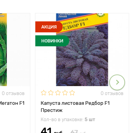
АКЦИЯ
НОВИНКИ
0 отзывов
0 отзывов
Мегатон F1
Капуста листовая Редбор F1
Престиж
Кол-во в упаковке:
5 шт
41
67