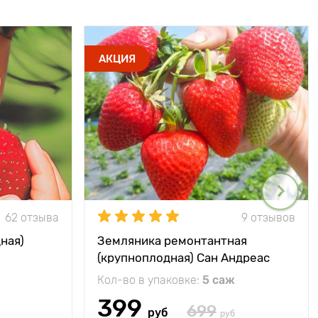
АКЦИЯ
62 отзыва
9 отзывов
ная)
Земляника ремонтантная
(крупноплодная) Сан Андреас
Кол-во в упаковке:
5 саж
399
699
руб
руб