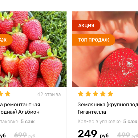
АКЦИЯ
ДАЖ
ТОП ПРОДАЖ
42 отзыва
а ремонтантная
Земляника (крупноплод
лодная) Альбион
Гигантелла
упаковке:
5 саж
Кол-во в упаковке:
5 саж
249
699
499
уб
руб
руб
руб