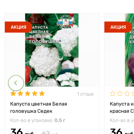
АКЦИЯ
АКЦИЯ
1 отзыв
Капуста цветная Белая
Капуста 
головушка Седек
красная 
Кол-во в упаковке:
0.5 г
Кол-во в 
36
36
62