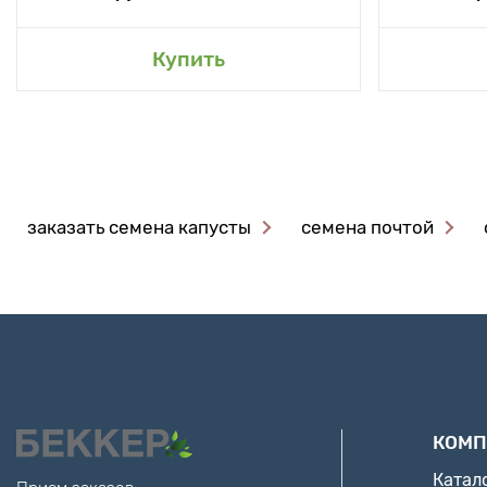
Купить
заказать семена капусты
семена почтой
КОМП
Катал