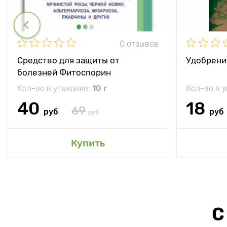
0 отзывов
Средство для защиты от
Удобрени
болезней Фитоспорин
Кол-во в упаковке:
10 г
Кол-во в 
40
18
69
руб
руб
руб
Купить
С