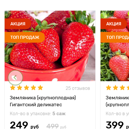
АКЦИЯ
АКЦИЯ
ТОП ПРОДАЖ
ТОП ПРО
25 отзывов
Земляника (крупноплодная)
Земляник
Гигантский деликатес
(крупноп
Кол-во в упаковке:
5 саж
Кол-во в 
249
399
499
руб
р
руб