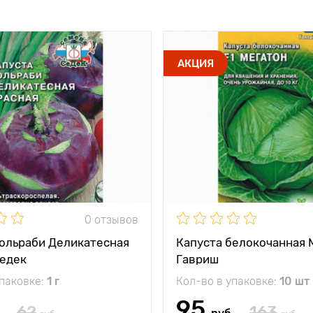
АКЦИЯ
0 отзывов
кольраби Деликатесная
Капуста белокочанная 
Седек
Гавриш
упаковке:
1 г
Кол-во в упаковке:
10 шт
95
62
163