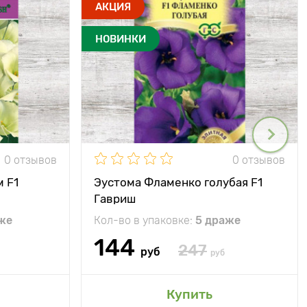
АКЦИЯ
НОВИНКИ
0 отзывов
0 отзывов
 F1
Эустома Фламенко голубая F1
Гавриш
же
Кол-во в упаковке:
5 драже
144
247
руб
руб
Купить