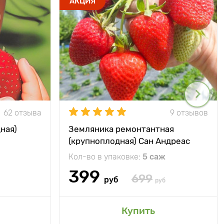
АКЦИЯ
62 отзыва
9 отзывов
ная)
Земляника ремонтантная
(крупноплодная) Сан Андреас
Кол-во в упаковке:
5 саж
399
699
руб
руб
Купить