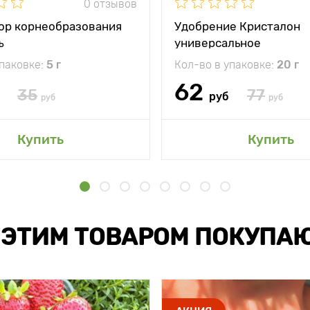
0 отзывов
ор корнеобразования
Удобрение Кристалон
ъ
универсальное
упаковке:
5 г
Кол-во в упаковке:
20 г
62
35
77
руб
руб
руб
Купить
Купить
 ЭТИМ ТОВАРОМ ПОКУПА