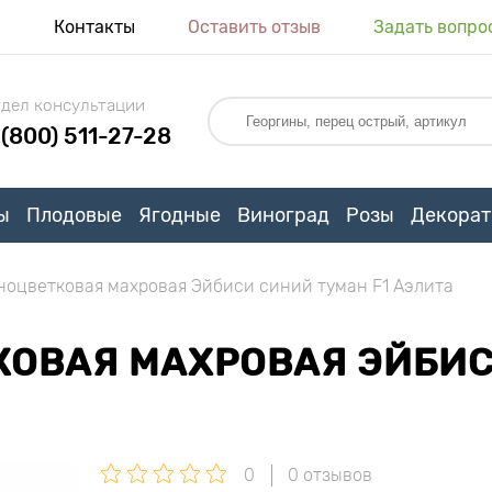
я
Контакты
Оставить отзыв
Задать вопро
дел консультации
 (800) 511-27-28
ы
Плодовые
Ягодные
Виноград
Розы
Декорат
ноцветковая махровая Эйбиси синий туман F1 Аэлита
ОВАЯ МАХРОВАЯ ЭЙБИС
0
0 отзывов