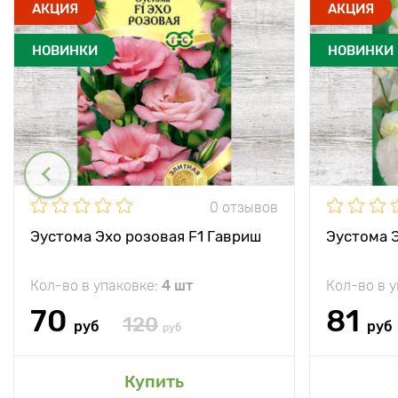
АКЦИЯ
АКЦИЯ
НОВИНКИ
НОВИНКИ
0 отзывов
Эустома Эхо розовая F1 Гавриш
Эустома Э
Кол-во в упаковке:
4 шт
Кол-во в 
70
81
120
руб
руб
руб
Купить