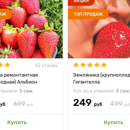
АКЦИЯ
ДАЖ
ТОП ПРОДАЖ
42 отзыва
а ремонтантная
Земляника (крупноплод
лодная) Альбион
Гигантелла
упаковке:
5 саж
Кол-во в упаковке:
5 саж
249
699
499
уб
руб
руб
руб
Купить
Купить