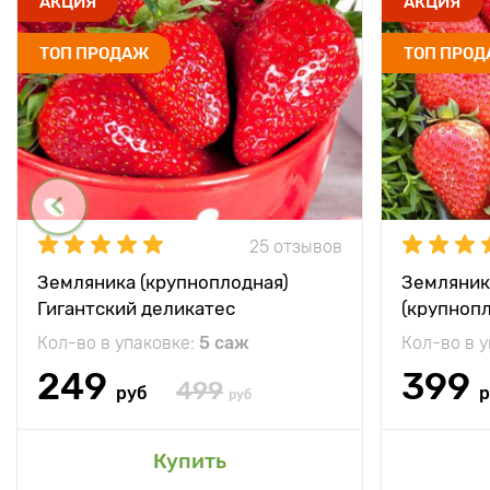
АКЦИЯ
АКЦИЯ
ТОП ПРОДАЖ
ТОП ПРО
25 отзывов
Земляника (крупноплодная)
Земляник
Гигантский деликатес
(крупноп
Кол-во в упаковке:
5 саж
Кол-во в 
249
399
499
руб
р
руб
Купить