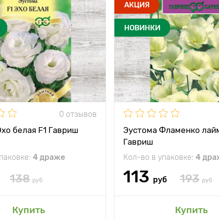
АКЦИЯ
НОВИНКИ
0 отзывов
хо белая F1 Гавриш
Эустома Фламенко лайм
Гавриш
упаковке:
4 драже
Кол-во в упаковке:
4 дра
113
138
193
руб
руб
руб
Купить
Купить