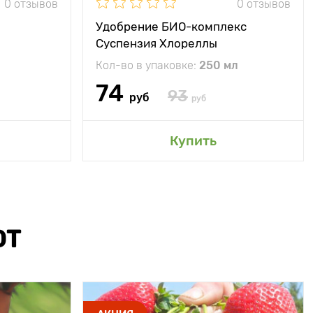
0 отзывов
0 отзывов
Удобрение БИО-комплекс
Суспензия Хлореллы
Кол-во в упаковке:
250 мл
74
93
руб
руб
Купить
ЮТ