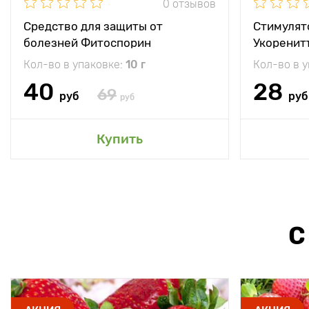
0 отзывов
Средство для защиты от
Стимулят
болезней Фитоспорин
Укоренит
Кол-во в упаковке:
10 г
Кол-во в 
40
28
69
руб
руб
руб
Купить
С