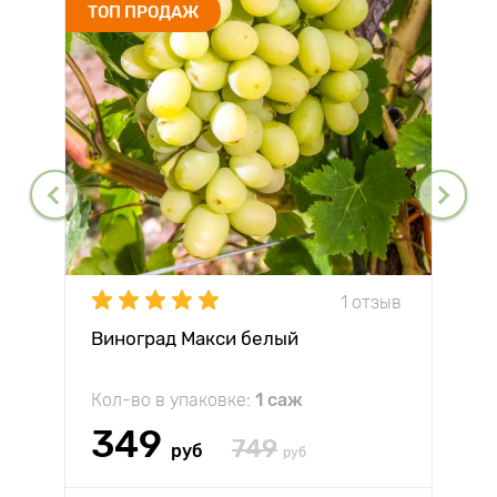
ТОП ПРОДАЖ
1 отзыв
Виноград Макси белый
Кол-во в упаковке:
1 саж
349
749
руб
руб