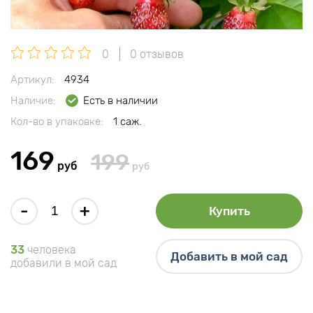
0
0 отзывов
Артикул:
4934
Наличие:
Есть в наличии
Кол-во в упаковке:
1 саж.
169
199
руб
руб
-
+
Купить
33
человека
Добавить в мой сад
добавили в мой сад