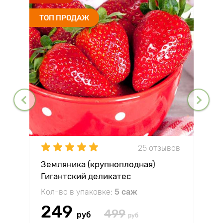
ТОП ПРОДАЖ
25 отзывов
Земляника (крупноплодная)
Гигантский деликатес
Кол-во в упаковке:
5 саж
249
499
руб
руб