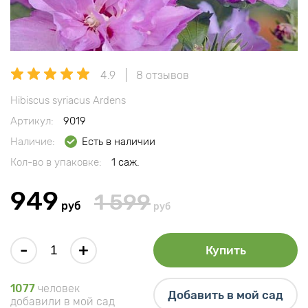
4.9
8 отзывов
Hibiscus syriacus Ardens
Артикул:
9019
Наличие:
Есть в наличии
Кол-во в упаковке:
1 саж.
949
1 599
руб
руб
-
+
Купить
1077
человек
Добавить в мой сад
добавили в мой сад