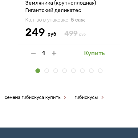
Земляника (крупноплодная)
Гигантский деликатес
Кол-во в упаковке:
5 саж
249
499
руб
руб
Купить
семена гибискуса купить
гибискусы