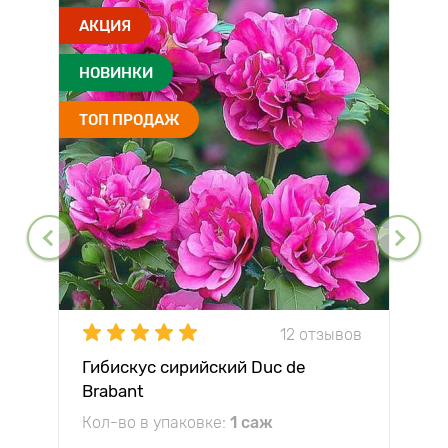
АКЦИЯ
НОВИНКИ
ТОП ПРОДАЖ
12 отзывов
Гибискус сирийский Duc de
Brabant
Кол-во в упаковке:
1 саж