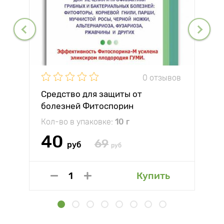
0 отзывов
Средство для защиты от
болезней Фитоспорин
Кол-во в упаковке:
10 г
40
69
руб
руб
Купить