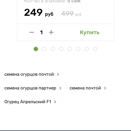
Кол-во в упаковке:
5 саж
249
499
руб
руб
Купить
семена огурцов почтой
семена огурцов партнер
семена почтой
Огурец Апрельский F1