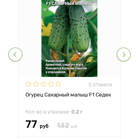
0 отзывов
Огурец Сахарный малыш F1 Седек
Кол-во в упаковке:
0.2 г
77
132
руб
руб