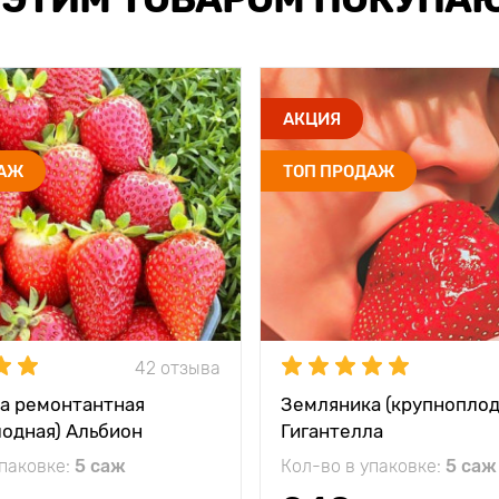
АКЦИЯ
ДАЖ
ТОП ПРОДАЖ
42 отзыва
а ремонтантная
Земляника (крупноплод
лодная) Альбион
Гигантелла
упаковке:
5 саж
Кол-во в упаковке:
5 саж