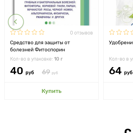
0 отзывов
Средство для защиты от
Удобрени
болезней Фитоспорин
Кол-во в упаковке:
10 г
Кол-во в 
40
64
69
руб
руб
руб
Купить
С