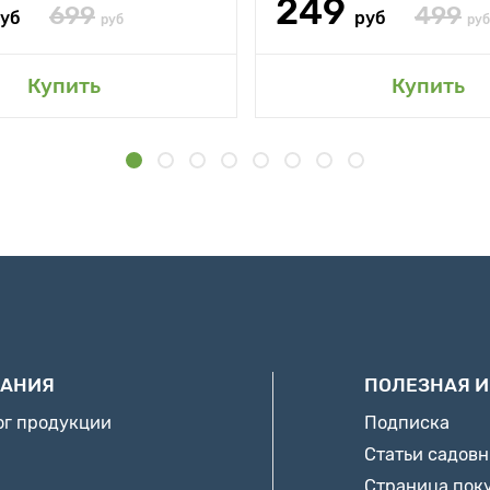
249
699
499
уб
руб
руб
руб
Купить
Купить
АНИЯ
ПОЛЕЗНАЯ 
ог продукции
Подписка
Статьи садов
Страница пок