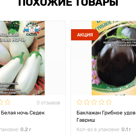
ПОХОЖИЕ ТОВАРЫ
АКЦИЯ
0 отзывов
 Белая ночь Седек
Баклажан Грибное удо
Гавриш
упаковке:
0.2 г
Кол-во в упаковке:
0.1 г