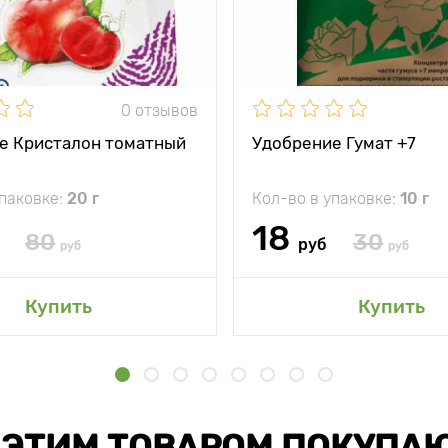
0 отзывов
е Кристалон томатный
Удобрение Гумат +7
упаковке:
20 г
Кол-во в упаковке:
10 г
18
80
30
руб
руб
руб
Купить
Купить
 ЭТИМ ТОВАРОМ ПОКУПА