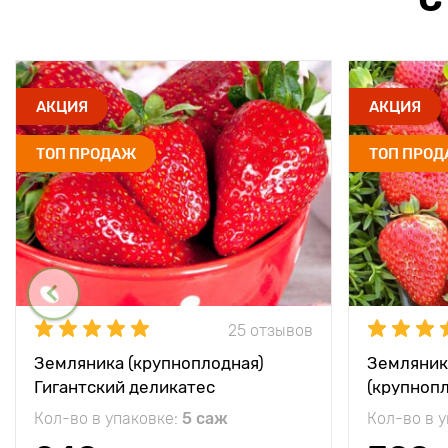
АКЦИЯ
АКЦИЯ
ТОП ПРОДАЖ
ТОП ПРО
25 отзывов
Земляника (крупноплодная)
Земляник
Гигантский деликатес
(крупноп
Кол-во в упаковке:
5 саж
Кол-во в 