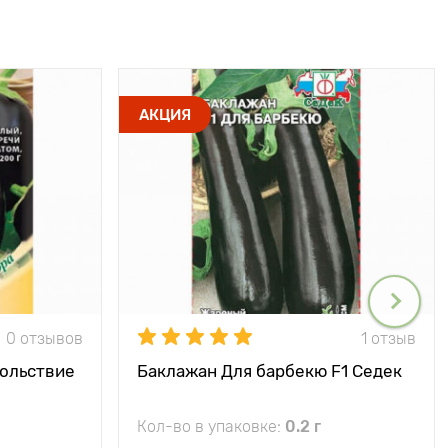
АКЦИЯ
0 отзывов
1 отзыв
вольствие
Баклажан Для барбекю F1 Седек
Кол-во в упаковке:
0.2 г