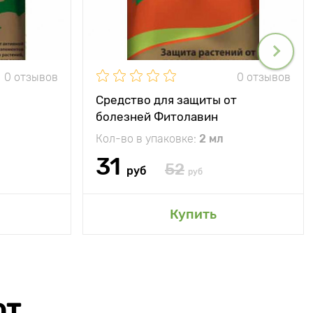
0 отзывов
0 отзывов
Средство для защиты от
болезней Фитолавин
Кол-во в упаковке:
2 мл
31
52
руб
руб
Купить
ЮТ