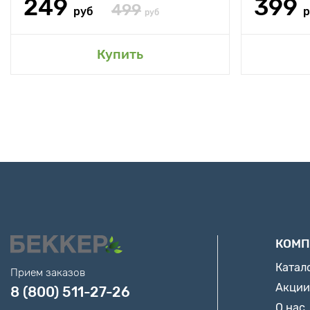
249
399
499
руб
р
руб
Купить
КОМП
Катал
Прием заказов
Акции
8 (800) 511-27-26
О нас