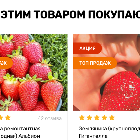
 ЭТИМ ТОВАРОМ ПОКУПА
АКЦИЯ
ДАЖ
ТОП ПРОДАЖ
42 отзыва
а ремонтантная
Земляника (крупноплод
лодная) Альбион
Гигантелла