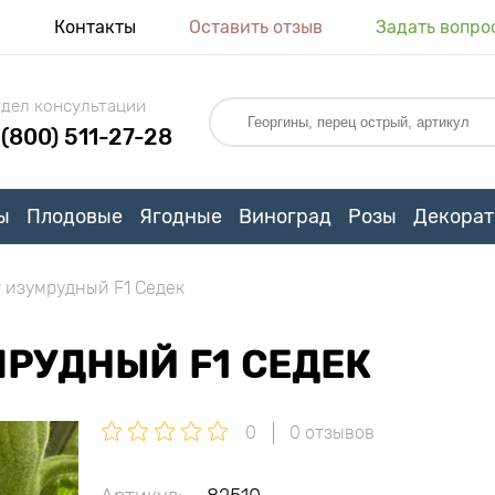
я
Контакты
Оставить отзыв
Задать вопро
дел консультации
 (800) 511-27-28
ы
Плодовые
Ягодные
Виноград
Розы
Декорат
 изумрудный F1 Седек
РУДНЫЙ F1 СЕДЕК
0
0 отзывов