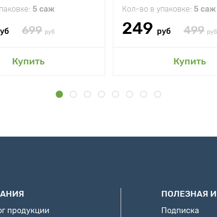
упаковке:
5 саж
Кол-во в упаковке:
5 саж
249
699
499
уб
руб
руб
руб
Купить
Купить
АНИЯ
ПОЛЕЗНАЯ 
ог продукции
Подписка