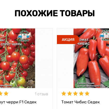
ПОХОЖИЕ ТОВАРЫ
АКЦИЯ
1 отзыв
ут черри F1 Седек
Томат Чибис Седек