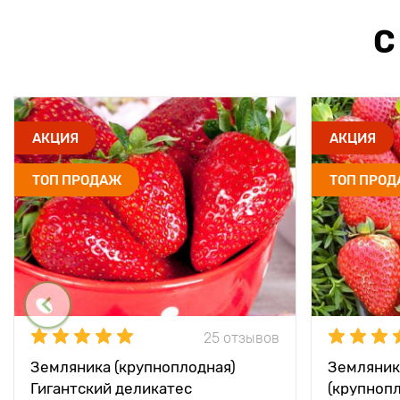
С
АКЦИЯ
АКЦИЯ
ТОП ПРОДАЖ
ТОП ПРО
25 отзывов
Земляника (крупноплодная)
Земляник
Гигантский деликатес
(крупноп