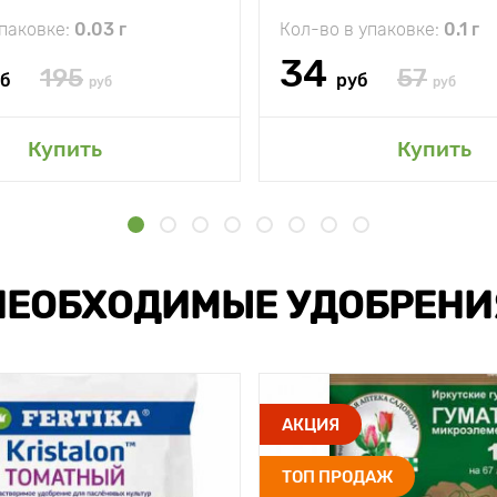
упаковке:
0.03 г
Кол-во в упаковке:
0.1 г
34
195
57
уб
руб
руб
руб
Купить
Купить
НЕОБХОДИМЫЕ УДОБРЕНИ
АКЦИЯ
ТОП ПРОДАЖ