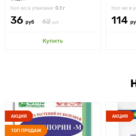
Кол-во в упаковке:
0.1 г
Кол-во в 
36
114
62
руб
р
руб
Купить
АКЦИЯ
АКЦИЯ
ТОП ПРОДАЖ