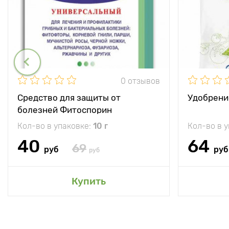
0 отзывов
Средство для защиты от
Удобрени
болезней Фитоспорин
Кол-во в упаковке:
10 г
Кол-во в 
40
64
69
руб
руб
руб
Купить