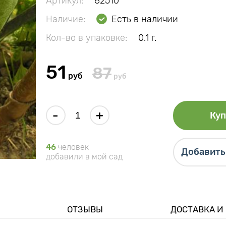
Артикул:
82510
Наличие:
Есть в наличии
Кол-во в упаковке:
0.1 г.
51
87
руб
руб
-
+
Куп
46
человек
Добавить 
добавили в мой сад
ОТЗЫВЫ
ДОСТАВКА И