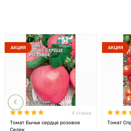
АКЦИЯ
АКЦИЯ
4 отзыва
Томат Бычье сердце розовое
Томат Спр
Седек