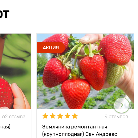
ЮТ
АКЦИЯ
62 отзыва
9 отзывов
ная)
Земляника ремонтантная
(крупноплодная) Сан Андреас