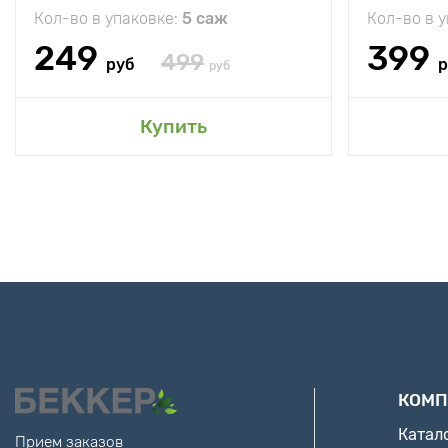
Кол-во в упаковке:
5 саж
Кол-во в 
249
399
499
руб
р
руб
Купить
КОМП
Катал
Прием заказов