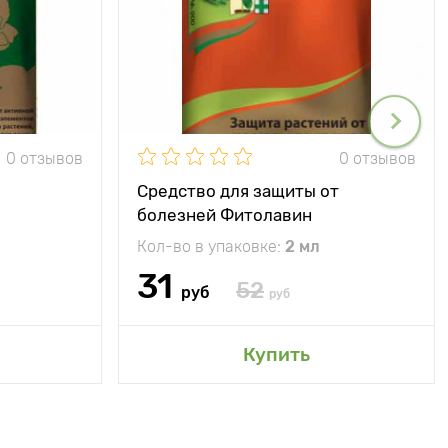
0 отзывов
0 отзывов
Средство для защиты от
болезней Фитолавин
Кол-во в упаковке:
2 мл
31
52
руб
руб
Купить