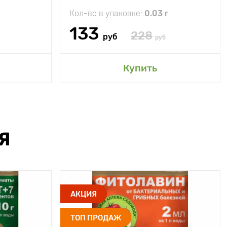
Кол-во в упаковке:
0.03 г
133
228
руб
руб
Купить
Я
АКЦИЯ
ТОП ПРОДАЖ