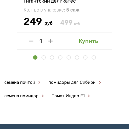
Гигантский деликатес
Кол-во в упаковке:
5 саж
249
499
руб
руб
Купить
семена почтой
помидоры для Сибири
семена помидор
Томат Индио F1