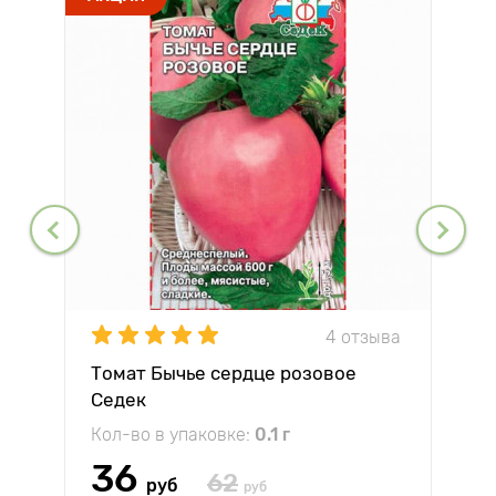
4 отзыва
Томат Бычье сердце розовое
Седек
Кол-во в упаковке:
0.1 г
36
62
руб
руб