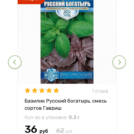
1 отзыв
Базилик Русский богатырь, смесь
сортов Гавриш
Кол-во в упаковке:
0.3 г
36
62
руб
руб