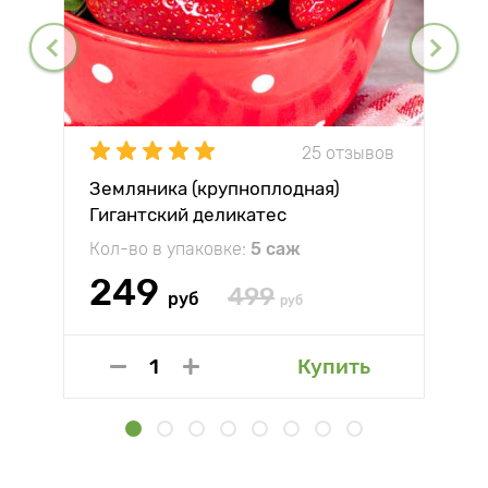
25 отзывов
Земляника (крупноплодная)
Гигантский деликатес
Кол-во в упаковке:
5 саж
249
499
руб
руб
Купить