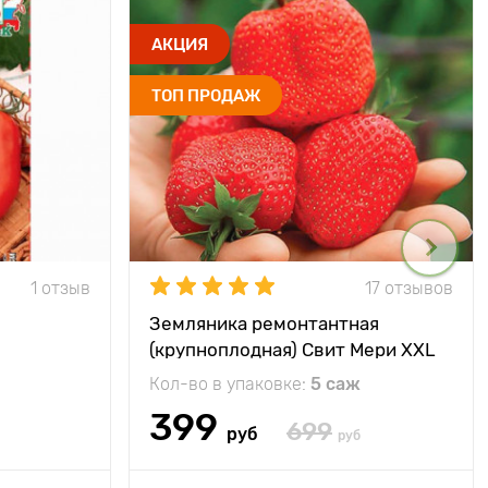
АКЦИЯ
ТОП ПРОДАЖ
1 отзыв
17 отзывов
Земляника ремонтантная
(крупноплодная) Свит Мери XXL
Кол-во в упаковке:
5 саж
399
699
руб
руб