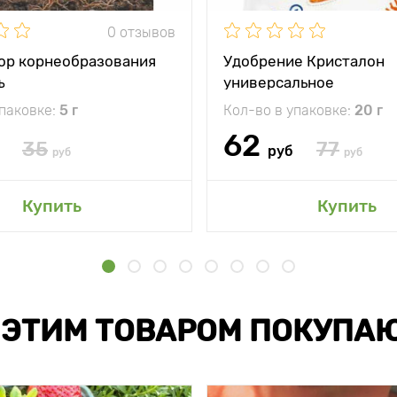
0 отзывов
ор корнеобразования
Удобрение Кристалон
ъ
универсальное
упаковке:
5 г
Кол-во в упаковке:
20 г
62
35
77
руб
руб
руб
Купить
Купить
 ЭТИМ ТОВАРОМ ПОКУПА