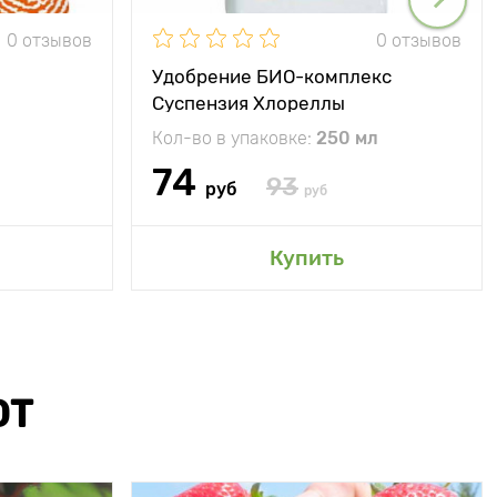
0 отзывов
0 отзывов
Удобрение БИО-комплекс
Суспензия Хлореллы
Кол-во в упаковке:
250 мл
74
93
руб
руб
Купить
ЮТ