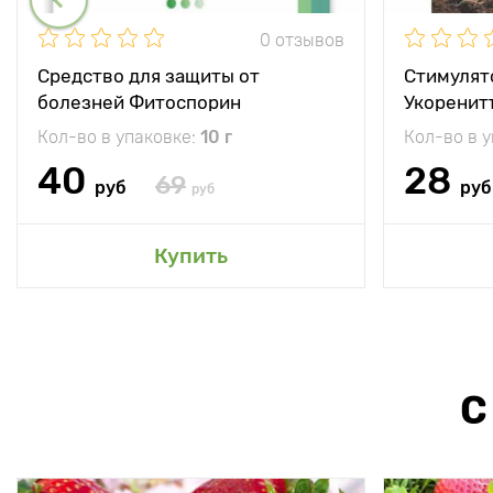
0 отзывов
Средство для защиты от
Стимулят
болезней Фитоспорин
Укоренит
Кол-во в упаковке:
10 г
Кол-во в 
40
28
69
руб
руб
руб
Купить
С