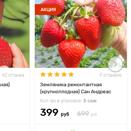
АКЦИЯ
62 отзыва
9 отзывов
ная)
Земляника ремонтантная
(крупноплодная) Сан Андреас
Кол-во в упаковке:
5 саж
399
699
руб
руб