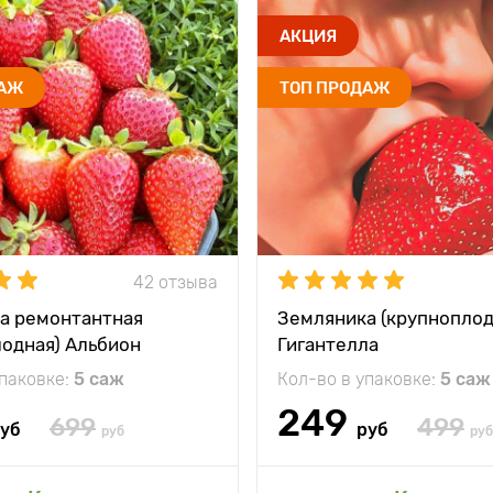
АКЦИЯ
ДАЖ
ТОП ПРОДАЖ
42 отзыва
а ремонтантная
Земляника (крупноплод
лодная) Альбион
Гигантелла
упаковке:
5 саж
Кол-во в упаковке:
5 саж
249
699
499
уб
руб
руб
руб