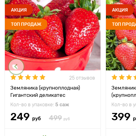
АКЦИЯ
АКЦИЯ
ТОП ПРОДАЖ
ТОП ПРО
25 отзывов
Земляника (крупноплодная)
Земляник
Гигантский деликатес
(крупноп
Кол-во в упаковке:
5 саж
Кол-во в 
249
399
499
руб
р
руб