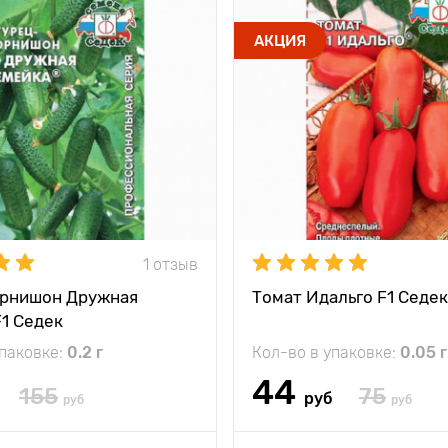
АКЦИЯ
1 отзыв
орнишон Дружная
Томат Идальго F1 Седек
1 Седек
упаковке:
0.2 г
Кол-во в упаковке:
0.05 г
44
155
75
руб
руб
руб