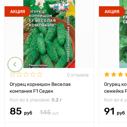
АКЦИЯ
АКЦИЯ
0 отзывов
Огурец корнишон Веселая
Огурец к
компания F1 Седек
семейка F
Кол-во в упаковке:
0.2 г
Кол-во в 
85
91
145
руб
руб
руб