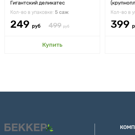
Гигантский деликатес
(крупноп
Кол-во в упаковке:
5 саж
Кол-во в 
249
399
499
руб
р
руб
Купить
КОМП