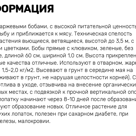
ОРМАЦИЯ
паржевыми бобами, с высокой питательной ценност
бу и приближается к мясу. Техническая спелость
астения вьющиеся, ветвящиеся, высотой до 3,5 м, с
 цветками. Бобы прямые с клювиком, зеленые, без
е, длиной 60 см, шириной 1,0 см. Высота прикрепле
овые качества отличные. Используют в отварном, жа
,5-2,0 кг/м2. Высевают в грунт в середине мая на
аживают в грунт, не нарушая целостности корней). 
отлива в уходе, отзывчива на внесение органически
х местах, с подвязкой к прочной вертикальной опо
 лопатку начинают через 8-10 дней после образован
руют образование новых. Отличное растение для
хих лопаток, полезен при сахарном диабете, при
железы, малокровии.