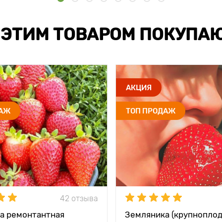
 ЭТИМ ТОВАРОМ ПОКУПА
АКЦИЯ
ДАЖ
ТОП ПРОДАЖ
42 отзыва
а ремонтантная
Земляника (крупноплод