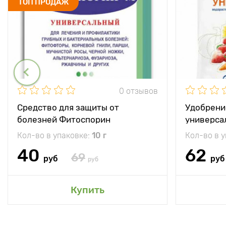
ТОП ПРОДАЖ
0 отзывов
Средство для защиты от
Удобрени
болезней Фитоспорин
универса
Кол-во в упаковке:
10 г
Кол-во в 
40
62
69
руб
руб
руб
Купить