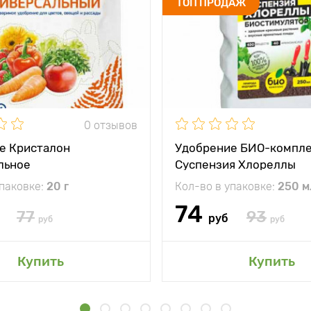
ТОП ПРОДАЖ
0 отзывов
е Кристалон
Удобрение БИО-компл
льное
Суспензия Хлореллы
упаковке:
20 г
Кол-во в упаковке:
250 м
74
77
93
руб
руб
руб
Купить
Купить