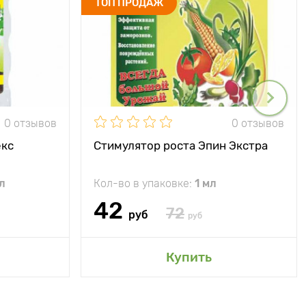
ТОП ПРОДАЖ
0 отзывов
0 отзывов
екс
Стимулятор роста Эпин Экстра
л
Кол-во в упаковке:
1 мл
42
72
руб
руб
Купить