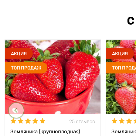
С
АКЦИЯ
АКЦИЯ
ТОП ПРОДАЖ
ТОП ПРО
25 отзывов
Земляника (крупноплодная)
Земляник