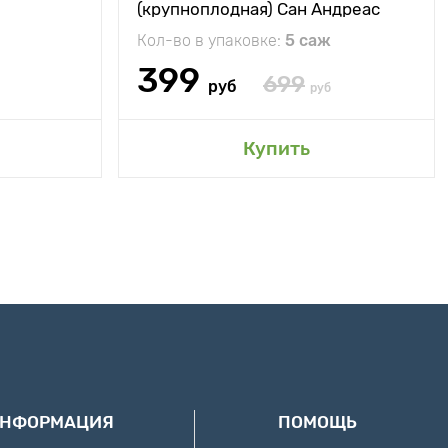
(крупноплодная) Сан Андреас
Кол-во в упаковке:
5 саж
399
699
руб
руб
Купить
ИНФОРМАЦИЯ
ПОМОЩЬ