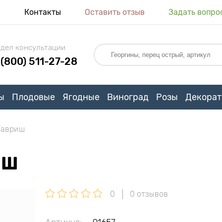
я
Контакты
Оставить отзыв
Задать вопро
дел консультации
 (800) 511-27-28
ы
Плодовые
Ягодные
Виноград
Розы
Декорат
Гавриш
ИШ
0
0 отзывов