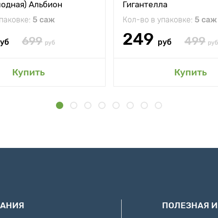
лодная) Альбион
Гигантелла
упаковке:
5 саж
Кол-во в упаковке:
5 саж
249
699
499
уб
руб
руб
руб
Купить
Купить
АНИЯ
ПОЛЕЗНАЯ 