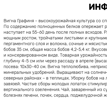
ИНФ
Вигна Графиня - высокоурожайная культура со с
По содержанию полноценных белков опережает ры
наступает на 55-60 день после полных всходов. Р
мощным ростом, тройчатыми листьями и крупными
пергаментного слоя и волокна, сочные и мясисты
бобов 35 см, общая масса бобов 4,2-5,4 кг. Вкус
и консервированном виде. Товарная урожайность 1
глубину 4-5 см или через рассаду в апреле (выс
посева: 10х30-40 см. Вигна теплолюбива, неприх
минеральных удобрений. Выращивают на солнечны
северных районах – в теплицах. Уборку бобов на
завязей. Частые сборы молодых лопаток стимули
вертикального озеленения. Чай, заваренный из су
болезнях печени, почек, сердца, поджелудочной 