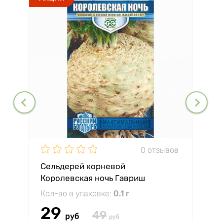
0 отзывов
Сельдерей корневой
Королевская ночь Гавриш
Кол-во в упаковке:
0.1 г
29
49
руб
руб