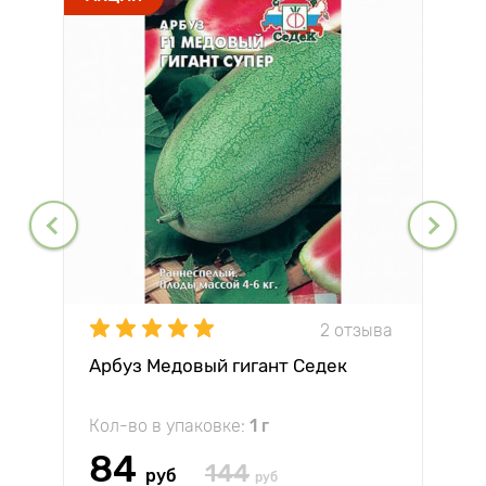
2 отзыва
Арбуз Медовый гигант Седек
Кол-во в упаковке:
1 г
84
144
руб
руб