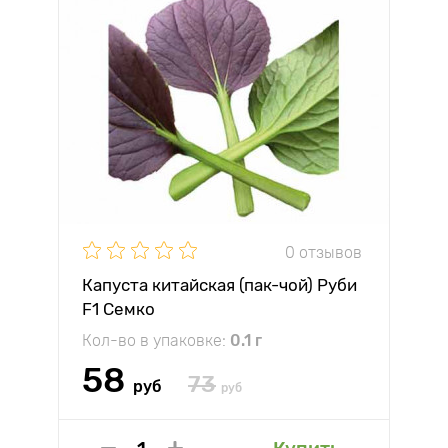
0 отзывов
Капуста китайская (пак-чой) Руби
F1 Семко
Кол-во в упаковке:
0.1 г
58
73
руб
руб