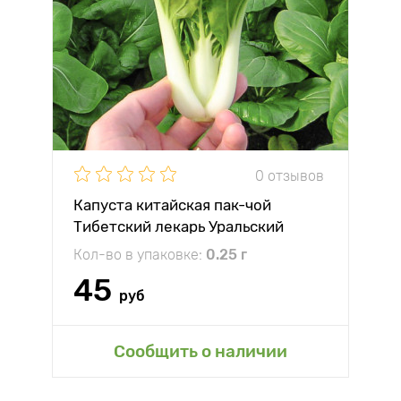
0 отзывов
Капуста китайская пак-чой
Тибетский лекарь Уральский
дачник
Кол-во в упаковке:
0.25 г
45
руб
Сообщить о наличии