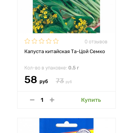
0 отзывов
Капуста китайская Та-Цой Семко
Кол-во в упаковке:
0.5 г
58
73
руб
руб
Купить