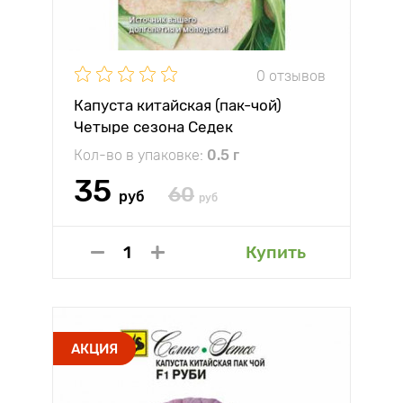
0 отзывов
Капуста китайская (пак-чой)
Четыре сезона Седек
Кол-во в упаковке:
0.5 г
35
60
руб
руб
Купить
АКЦИЯ