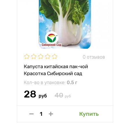
0 отзывов
Капуста китайская пак-чой
Красотка Сибирский сад
Кол-во в упаковке:
0.5 г
28
40
руб
руб
Купить