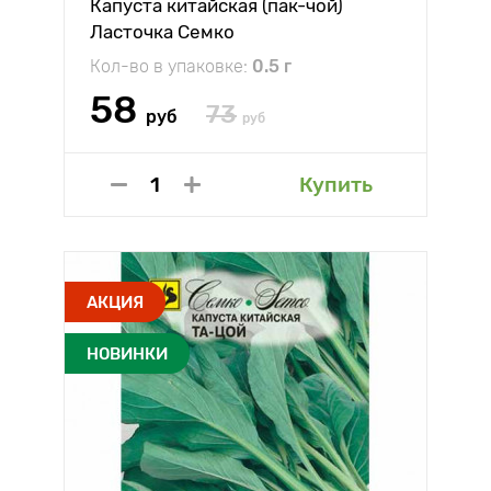
Капуста китайская (пак-чой)
Ласточка Семко
Кол-во в упаковке:
0.5 г
58
73
руб
руб
Купить
АКЦИЯ
НОВИНКИ