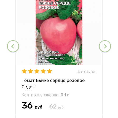
4 отзыва
Томат Бычье сердце розовое
Седек
Кол-во в упаковке:
0.1 г
36
62
руб
руб