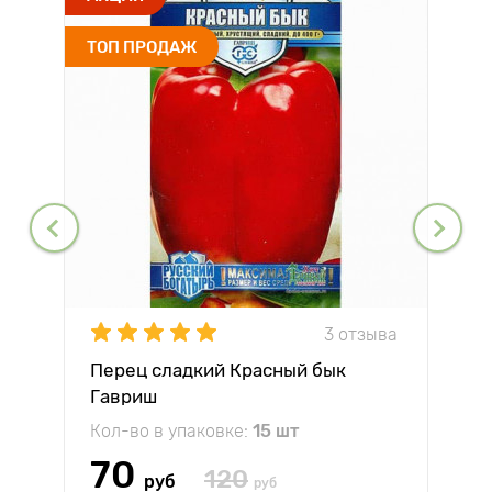
ТОП ПРОДАЖ
3 отзыва
Перец сладкий Красный бык
Гавриш
Кол-во в упаковке:
15 шт
70
120
руб
руб