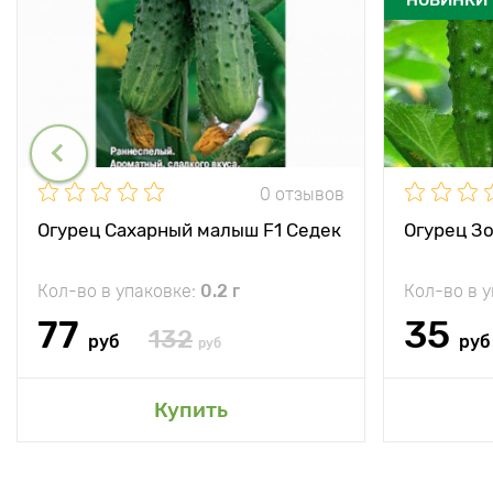
0 отзывов
Огурец Сахарный малыш F1 Седек
Огурец Зо
Кол-во в упаковке:
0.2 г
Кол-во в 
77
35
132
руб
руб
руб
Купить