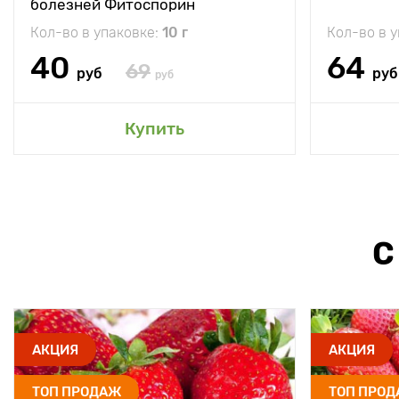
болезней Фитоспорин
Кол-во в упаковке:
10 г
Кол-во в 
40
64
69
руб
руб
руб
Купить
С
АКЦИЯ
АКЦИЯ
ТОП ПРОДАЖ
ТОП ПРО