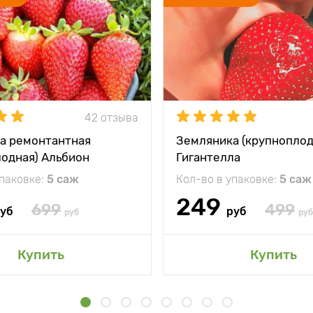
42 отзыва
а ремонтантная
Земляника (крупноплод
лодная) Альбион
Гигантелла
упаковке:
5 саж
Кол-во в упаковке:
5 саж
249
699
499
уб
руб
руб
руб
Купить
Купить