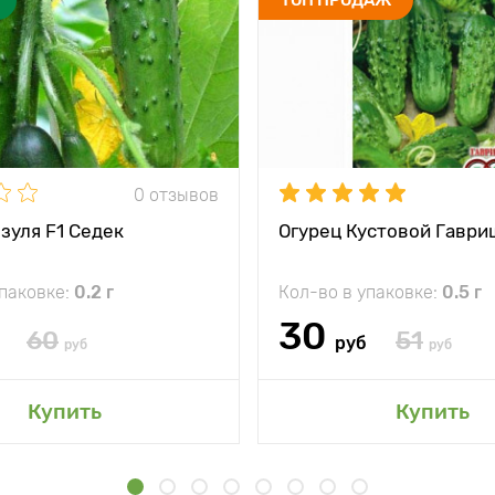
0 отзывов
зуля F1 Седек
Огурец Кустовой Гаври
упаковке:
0.2 г
Кол-во в упаковке:
0.5 г
30
60
51
руб
руб
руб
Купить
Купить