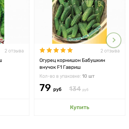
2 отзыва
2 отзыва
ш
Огурец корнишон Бабушкин
внучок F1 Гавриш
Кол-во в упаковке:
10 шт
79
134
руб
руб
Купить