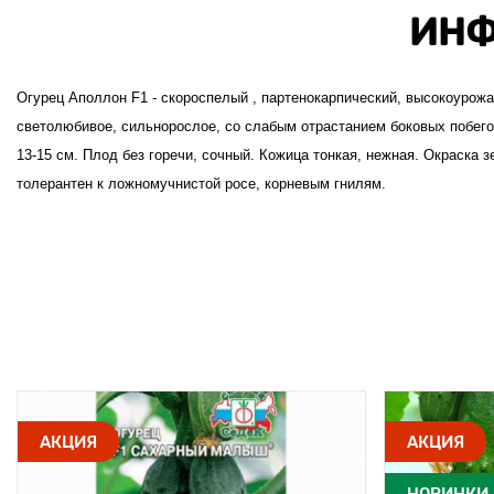
ИНФ
Огурец Аполлон F1 - скороспелый , партенокарпический, высокоурожай
светолюбивое, сильнорослое, со слабым отрастанием боковых побегов
13-15 см. Плод без горечи, сочный. Кожица тонкая, нежная. Окраска 
толерантен к ложномучнистой росе, корневым гнилям.
АКЦИЯ
АКЦИЯ
НОВИНКИ