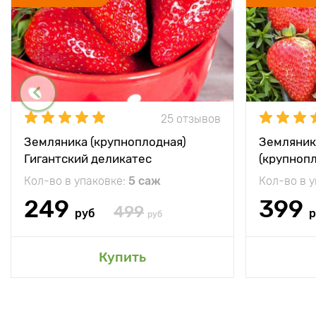
25 отзывов
Земляника (крупноплодная)
Земляник
Гигантский деликатес
(крупноп
Кол-во в упаковке:
5 саж
Кол-во в 
249
399
499
руб
р
руб
Купить