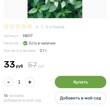
0
0 отзывов
Артикул:
98017
Наличие:
Есть в наличии
Кол-во в упаковке:
0.1 г.
33
57
руб
руб
-
+
Купить
16
человек
Добавить в мой сад
добавили в мой сад