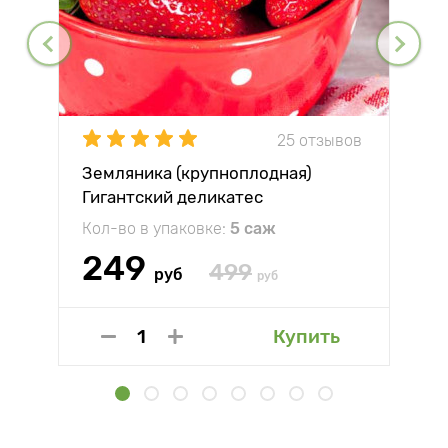
25 отзывов
Земляника (крупноплодная)
Гигантский деликатес
Кол-во в упаковке:
5 саж
249
499
руб
руб
Купить