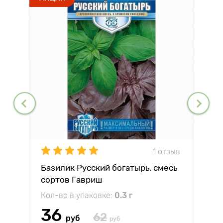
1 отзыв
Базилик Русский богатырь, смесь
сортов Гавриш
Кол-во в упаковке:
0.3 г
36
62
руб
руб